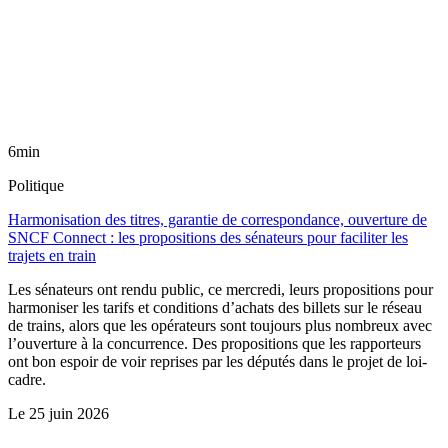
6min
Politique
Harmonisation des titres, garantie de correspondance, ouverture de
SNCF Connect : les propositions des sénateurs pour faciliter les
trajets en train
Les sénateurs ont rendu public, ce mercredi, leurs propositions pour
harmoniser les tarifs et conditions d’achats des billets sur le réseau
de trains, alors que les opérateurs sont toujours plus nombreux avec
l’ouverture à la concurrence. Des propositions que les rapporteurs
ont bon espoir de voir reprises par les députés dans le projet de loi-
cadre.
Le
25 juin 2026