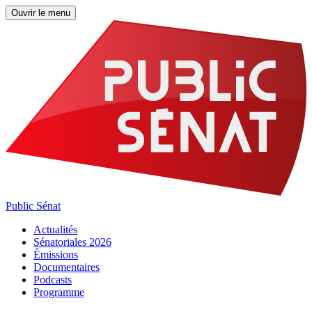
Ouvrir le menu
Public Sénat
Actualités
Sénatoriales 2026
Émissions
Documentaires
Podcasts
Programme