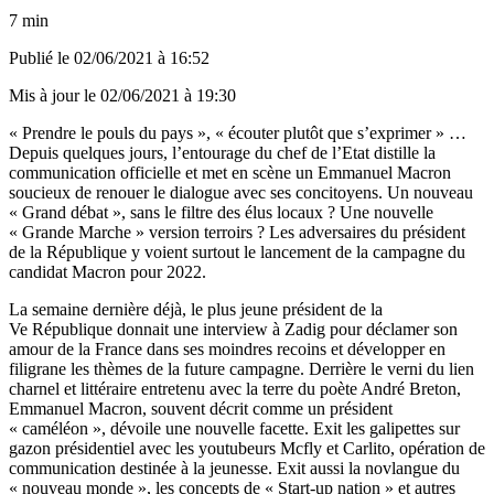
7 min
Publié le
02/06/2021 à 16:52
Mis à jour le
02/06/2021 à 19:30
« Prendre le pouls du pays », « écouter plutôt que s’exprimer » …
Depuis quelques jours, l’entourage du chef de l’Etat distille la
communication officielle et met en scène un Emmanuel Macron
soucieux de renouer le dialogue avec ses concitoyens. Un nouveau
« Grand débat », sans le filtre des élus locaux ? Une nouvelle
« Grande Marche » version terroirs ? Les adversaires du président
de la République y voient surtout le lancement de la campagne du
candidat Macron pour 2022.
La semaine dernière déjà, le plus jeune président de la
Ve République donnait une interview à Zadig pour déclamer son
amour de la France dans ses moindres recoins et développer en
filigrane les thèmes de la future campagne. Derrière le verni du lien
charnel et littéraire entretenu avec la terre du poète André Breton,
Emmanuel Macron, souvent décrit comme un président
« caméléon », dévoile une nouvelle facette. Exit les galipettes sur
gazon présidentiel avec les youtubeurs Mcfly et Carlito, opération de
communication destinée à la jeunesse. Exit aussi la novlangue du
« nouveau monde », les concepts de « Start-up nation » et autres