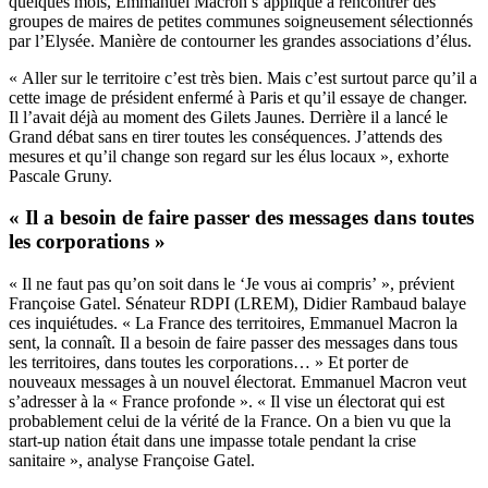
quelques mois, Emmanuel Macron s’applique à rencontrer des
groupes de maires de petites communes soigneusement sélectionnés
par l’Elysée. Manière de contourner les grandes associations d’élus.
« Aller sur le territoire c’est très bien. Mais c’est surtout parce qu’il a
cette image de président enfermé à Paris et qu’il essaye de changer.
Il l’avait déjà au moment des Gilets Jaunes. Derrière il a lancé le
Grand débat sans en tirer toutes les conséquences. J’attends des
mesures et qu’il change son regard sur les élus locaux », exhorte
Pascale Gruny.
« Il a besoin de faire passer des messages dans toutes
les corporations »
« Il ne faut pas qu’on soit dans le ‘Je vous ai compris’ », prévient
Françoise Gatel. Sénateur RDPI (LREM), Didier Rambaud balaye
ces inquiétudes. « La France des territoires, Emmanuel Macron la
sent, la connaît. Il a besoin de faire passer des messages dans tous
les territoires, dans toutes les corporations… » Et porter de
nouveaux messages à un nouvel électorat. Emmanuel Macron veut
s’adresser à la « France profonde ». « Il vise un électorat qui est
probablement celui de la vérité de la France. On a bien vu que la
start-up nation était dans une impasse totale pendant la crise
sanitaire », analyse Françoise Gatel.