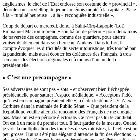
anglicismes, le chef de l’Etat endosse son costume de « provincial »,
déroule son storytelling de jeune amiénois monté à la capitale. Place
à la « ruralité heureuse », à la « reconquête industrielle ».
Coup de départ ce mercredi, donc, à Saint-Cirq-Lapopie (Lot).
Emmanuel Macron reprend « son bâton de pèlerin » pour deux mois
de traversée des campagnes, comme des quartiers, pour atterrir
vraisemblablement dans son berceau, Amiens. Dans le Lot, il
compte évoquer les difficultés du secteur touristique, très touché par
la pandémie, mais aussi écouter les doléances des Français, à trois
semaines des élections régionales et à moins d’un an de la
présidentielle.
« C’est une précampagne »
Ses adversaires ne sont pas « sots » et observent bien l’échappée
présidentielle
pour saturer l’espace médiatique
. « Acceptons l’idée
qu’il est en campagne présidentielle », a établi le député LFI Alexis
Corbière dans la matinale de Public Sénat. « Que président de la
République veuille aller à la rencontre des Français ne me choque
pas. Mais on est en période électorale. Ce n’est pas lui le candidat.
On est à un mois du premier tour. Il faut garder de la mesure. Quand
je vois la multiplication des tournées de ses ministres, la ficelle est un
peu grosse. Il aurait été plus élégant d’attendre la fin des élections »,
observe Patrick Kanner, le patron des sénateurs socialistes. « Est-ce