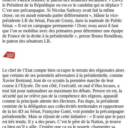
le Président de la République ou est-ce le candidat qui se déplace ?
C’est une précampagne. Si
Nicolas Sarkozy
avait fait la même
chose, on en aurait entendu parler différemment », blâme la vice-
présidente LR du Sénat, Pascale Gruny, dans la matinale de Public
Sénat. « Il est en campagne permanente ! Donc nous aussi il faut
que l’on se mobilise avec des primaires pour déterminer une équipe
de France de la droite à la présidentielle », presse Bruno Retailleau,
le patron des sénateurs LR.
Le chef de l’Etat compte bien occuper le terrain des régionales alors
que certains de ses potentiels adversaires à la présidentielle, comme
Xavier Bertrand, font de ce scrutin la première marche de leur
course à l’Elysée. De son côté, l’exécutif, en mal d’élus locaux, a
tout fait pour nationaliser au maximum les débats. Preuve en est, la
sécurité qui ne relève pas de la compétence des régions, apparaît
comme la principale attente des électeurs. Pas dupe, la présidente
centriste de la délégation aux collectivités territoriales et rapporteure
de la loi 4D au Sénat, Françoise Gatel, voit poindre la précampagne
présidentielle. Mais se réjouit de cette initiative : « Il sent que le pays
est très tendu. Il y a des peurs. C’est le père de la Nation, je trouve
ça bien qu’il y aille. J’espère que ça va le nourrir, charpenter sa