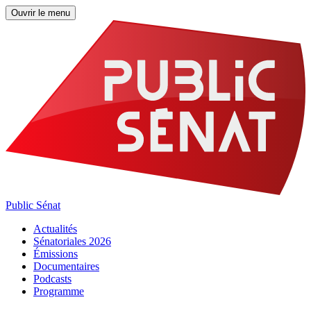
Ouvrir le menu
Public Sénat
Actualités
Sénatoriales 2026
Émissions
Documentaires
Podcasts
Programme