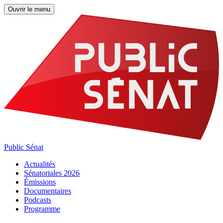
Ouvrir le menu
Public Sénat
Actualités
Sénatoriales 2026
Émissions
Documentaires
Podcasts
Programme