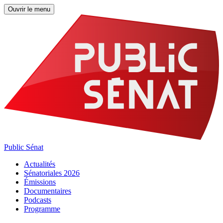
Ouvrir le menu
Public Sénat
Actualités
Sénatoriales 2026
Émissions
Documentaires
Podcasts
Programme