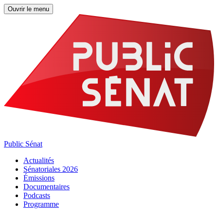
Ouvrir le menu
Public Sénat
Actualités
Sénatoriales 2026
Émissions
Documentaires
Podcasts
Programme