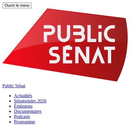
Ouvrir le menu
Public Sénat
Actualités
Sénatoriales 2026
Émissions
Documentaires
Podcasts
Programme