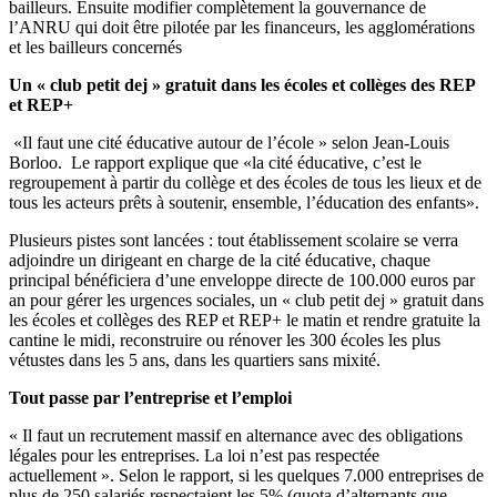
bailleurs. Ensuite modifier complètement la gouvernance de
l’ANRU qui doit être pilotée par les financeurs, les agglomérations
et les bailleurs concernés
Un « club petit dej » gratuit dans les écoles et collèges des REP
et REP+
«Il faut une cité éducative autour de l’école » selon Jean-Louis
Borloo. Le rapport explique que «la cité éducative, c’est le
regroupement à partir du collège et des écoles de tous les lieux et de
tous les acteurs prêts à soutenir, ensemble, l’éducation des enfants».
Plusieurs pistes sont lancées : tout établissement scolaire se verra
adjoindre un dirigeant en charge de la cité éducative, chaque
principal bénéficiera d’une enveloppe directe de 100.000 euros par
an pour gérer les urgences sociales, un « club petit dej » gratuit dans
les écoles et collèges des REP et REP+ le matin et rendre gratuite la
cantine le midi, reconstruire ou rénover les 300 écoles les plus
vétustes dans les 5 ans, dans les quartiers sans mixité.
Tout passe par l’entreprise et l’emploi
« Il faut un recrutement massif en alternance avec des obligations
légales pour les entreprises. La loi n’est pas respectée
actuellement ». Selon le rapport, si les quelques 7.000 entreprises de
plus de 250 salariés respectaient les 5% (quota d’alternants que