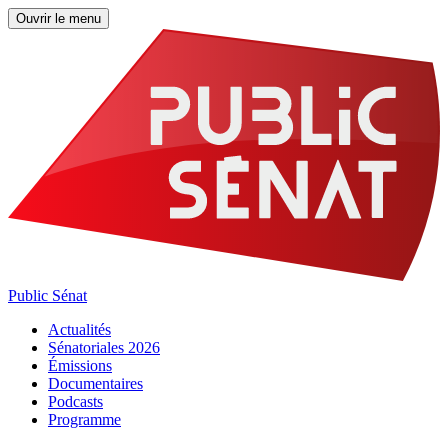
Ouvrir le menu
Public Sénat
Actualités
Sénatoriales 2026
Émissions
Documentaires
Podcasts
Programme