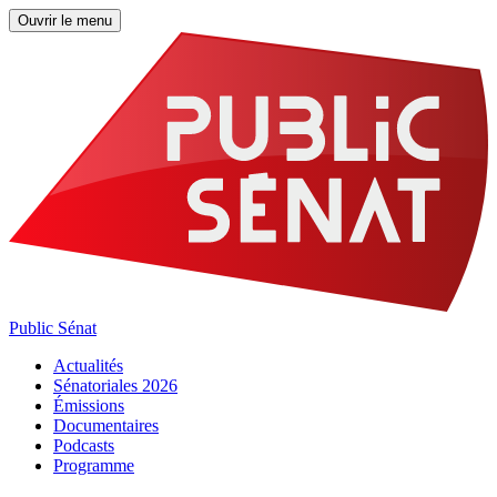
Ouvrir le menu
Public Sénat
Actualités
Sénatoriales 2026
Émissions
Documentaires
Podcasts
Programme