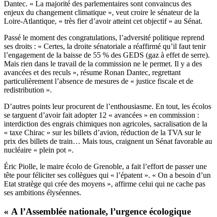
Dantec. « La majorité des parlementaires sont convaincus des
enjeux du changement climatique », veut croire le sénateur de la
Loire-Atlantique, « très fier d’avoir atteint cet objectif » au Sénat.
Passé le moment des congratulations, l’adversité politique reprend
ses droits : « Certes, la droite sénatoriale a réaffirmé qu’il faut tenir
l’engagement de la baisse de 55 % des GEDS (gaz à effet de serre).
Mais rien dans le travail de la commission ne le permet. Il y a des
avancées et des reculs », résume Ronan Dantec, regrettant
particulièrement l’absence de mesures de « justice fiscale et de
redistribution ».
D’autres points leur procurent de l’enthousiasme. En tout, les écolos
se targuent d’avoir fait adopter 12 « avancées » en commission :
interdiction des engrais chimiques non agricoles, sacralisation de la
« taxe Chirac » sur les billets d’avion, réduction de la TVA sur le
prix des billets de train… Mais tous, craignent un Sénat favorable au
nucléaire « plein pot ».
Éric Piolle, le maire écolo de Grenoble, a fait l’effort de passer une
tête pour féliciter ses collègues qui « l’épatent ». « On a besoin d’un
Etat stratège qui crée des moyens », affirme celui qui ne cache pas
ses ambitions élyséennes.
« A l’Assemblée nationale, l’urgence écologique