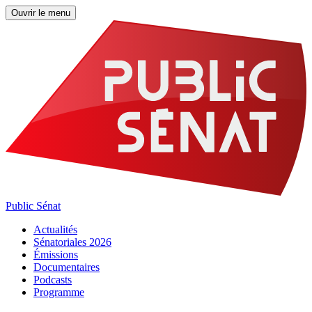
Ouvrir le menu
Public Sénat
Actualités
Sénatoriales 2026
Émissions
Documentaires
Podcasts
Programme