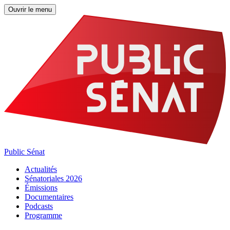
Ouvrir le menu
Public Sénat
Actualités
Sénatoriales 2026
Émissions
Documentaires
Podcasts
Programme