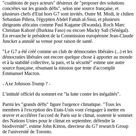
"coalitions de pays acteurs" désireux de "proposer des solutions
concrètes sur les grands défis", selon une source française, et
plusieurs chefs d'Etat hors G7 sont invités. Outre M. Modi, le chilien
Sebastian Piñera, l'égyptien Abdel Fattah al-Sissi, et plusieurs
dirigeants africains comme Paul Kagame (Rwanda), Roch Marc
Christian Kaboré (Burkina Faso) ou encore Macky Sall (Sénégal).
En revanche le président de la Commission européenne Jean-Claude
Juncker a annulé sa venue pour raison de santé.
"Le G7 a été créé comme un club de démocraties libérales (...) et les
démocraties libérales ont encore quelque chose à apporter au monde
et à la stabilité collective, la paix, et la sécurité" estime une autre
source française, résumant la mission que tente d'accomplir
Emmanuel Macron.
- Axe Johnson-Trump ? -
L'intitulé officiel du sommet est "la lutte contre les inégalités".
Parmi les "grands défis" figure l'urgence climatique. "Tous les
membres à l'exception des Etats-Unis vont s'engager à mettre en
œuvre et accélérer l'accord de Paris sur le climat, soutenir le sommet
des Nations Unies pour le climat en septembre, défendre la
biodiversité", estime John Kirton, directeur du G7 research Group
de l'université de Toronto.