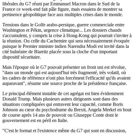
libérales du G7 réuni par Emmanuel Macron dans le Sud de la
France ce week-end fait pâle figure, mais essaiera de montrer sa
pertinence géopolitique face aux multiples crises dans le monde.
Tensions dans le Golfe arabo-persique, guerre commerciale entre
Washington et Pékin, urgence climatique... Les dossiers chauds
s'accumulent, y compris la crise à Hong-Kong qui pourrait s'inviter à
la réunion. Ou celle du Cachemire qui sera nécessairement évoquée
puisque le Premier ministre indien Narendra Modi est invité dans la
cité balnéaire de Biarritz placée sous la cloche d'un important
dispositif sécuritaire.
Mais l'époque où le G7 pouvait présenter un front uni est révolue,
"dans un monde qui est aujourd'hui très fragmenté, très volatil, où
les cadres de référence n'ont plus forcément l'efficacité qu'ils avaient
auparavant", résume une source proche de la présidence française.
Le principal élément instable de cet agrégat est bien évidemment
Donald Trump. Mais plusieurs autres dirigeants sont dans des
situations compliquées qui entravent leur capacité, comme Boris
Johnson au cœur du psychodrame du Brexit, Angela Merkel en bout
de course après 14 ans de pouvoir ou Giuseppe Conte dont le
gouvernement est en péril en Italie.
"C'est le format et l'existence même du G7 qui sont en discussion,