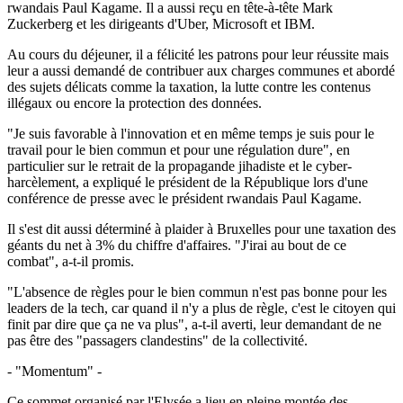
rwandais Paul Kagame. Il a aussi reçu en tête-à-tête Mark
Zuckerberg et les dirigeants d'Uber, Microsoft et IBM.
Au cours du déjeuner, il a félicité les patrons pour leur réussite mais
leur a aussi demandé de contribuer aux charges communes et abordé
des sujets délicats comme la taxation, la lutte contre les contenus
illégaux ou encore la protection des données.
"Je suis favorable à l'innovation et en même temps je suis pour le
travail pour le bien commun et pour une régulation dure", en
particulier sur le retrait de la propagande jihadiste et le cyber-
harcèlement, a expliqué le président de la République lors d'une
conférence de presse avec le président rwandais Paul Kagame.
Il s'est dit aussi déterminé à plaider à Bruxelles pour une taxation des
géants du net à 3% du chiffre d'affaires. "J'irai au bout de ce
combat", a-t-il promis.
"L'absence de règles pour le bien commun n'est pas bonne pour les
leaders de la tech, car quand il n'y a plus de règle, c'est le citoyen qui
finit par dire que ça ne va plus", a-t-il averti, leur demandant de ne
pas être des "passagers clandestins" de la collectivité.
- "Momentum" -
Ce sommet organisé par l'Elysée a lieu en pleine montée des