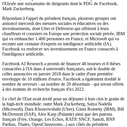
l'Elysée une soixantaine de dirigeants dont le PDG de Facebook,
Mark Zuckerberg.
Répondant à l'appel du président français, plusieurs groupes ont
annoncé mercredi des mesures sociales et éducatives ou des
investissements, dont Uber et Deliveroo qui offriront à leurs
chauffeurs et coursiers en Europe une protection sociale privée, IBM
qui va embaucher 1.400 personnes en France, et Microsoft qui va
recruter une centaine d'experts en intelligence artificielle (IA).
Facebook va renforcer ses investissements en France consacrés à
l'intelligence artificielle.
Facebook AI Research a promis de financer 48 bourses et 8 thèses
consacrées à l'IA dans 4 universités françaises, soit le double de
celles annoncées en janvier 2018 dans le cadre d'une première
enveloppe de 10 millions d'euros. Facebook a également doublé le
nombre de serveurs - au nombre de 20 désormais - qui seront offerts
à des instituts de recherche français d'ici 2022.
Le chef de l'Etat avait invité pour un déjeuner à huis clos le gratin de
la high-tech mondiale: outre Mark Zuckerberg, Satya Nadella
(Microsoft), Dara Khosrowshahi (Uber), Ginni Rometty (IBM), Bill
McDermott (SAP), Alex Karp (Palantir) ainsi que des patrons
français (Free, Orange, Les Echos, RATP, SNCF, Sanofi, BNP
Paribas, Thales, OpenClassrooms...) aux côtés du président