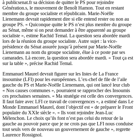
à publicsenat.fr sa décision de quitter le PS pour rejoindre
Génération.s, le mouvement de Benoît Hamon. Tout en restant
membre du groupe socialiste et républicain. Marie-Noëlle
Lienemann devrait rapidement dire si elle entend rester ou non au
groupe PS. « Quiconque quitte le PS n’est plus membre du groupe
au Sénat, même si on peut demander à être apparenté au groupe
socialiste », estime Rachid Temal. La question sera abordée mardi
lors de la réunion du groupe socialiste. Autre sujet : la vice-
présidence du Sénat assurée jusqu’à présent par Marie-Noëlle
Lienemann au nom du groupe socialiste, élue à ce poste par ses
camarades. Là encore, la question sera abordée mardi. « Tout ça est
sur la table », précise Rachid Temal.
Emmanuel Maurel devrait figurer sur les listes de La France
insoumise (LFI) pour les européennes. L’ex-chef de file de l’aile
gauche du PS et Marie-Noëlle Lienemann, qui ont lancé leur club
« Nos causes communes », pourraient se rapprocher des Insoumis
ces prochaines semaines. « Ma stratégie est celle des convergences.
Il faut faire avec LFI ce travail de convergences », a estimé dans Le
Monde Emmanuel Maurel, dont l’objectif est « de préparer le Front
populaire du XXIe siècle ». « Ils vont rejoindre Jean-Luc
Mélenchon. Le choix qu’ils font n’est pas celui du retour de la
gauche au pouvoir parce que je ne crois pas que LFI nous conduise
tout seuls vers de nouveau un gouvernement de gauche », regrette
Laurence Rossignol.