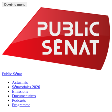
Ouvrir le menu
Public Sénat
Actualités
Sénatoriales 2026
Émissions
Documentaires
Podcasts
Programme