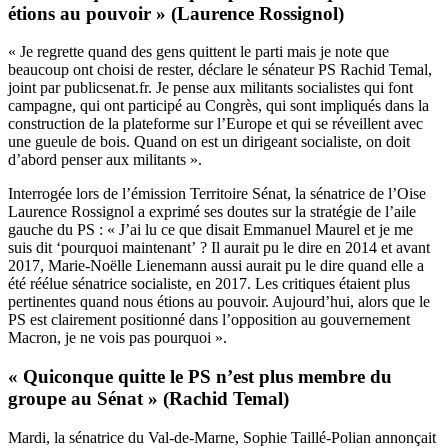
étions au pouvoir » (Laurence Rossignol)
« Je regrette quand des gens quittent le parti mais je note que
beaucoup ont choisi de rester, déclare le sénateur PS Rachid Temal,
joint par publicsenat.fr. Je pense aux militants socialistes qui font
campagne, qui ont participé au Congrès, qui sont impliqués dans la
construction de la plateforme sur l’Europe et qui se réveillent avec
une gueule de bois. Quand on est un dirigeant socialiste, on doit
d’abord penser aux militants ».
Interrogée lors de l’émission Territoire Sénat, la sénatrice de l’Oise
Laurence Rossignol a exprimé ses doutes sur la stratégie de l’aile
gauche du PS : « J’ai lu ce que disait Emmanuel Maurel et je me
suis dit ‘pourquoi maintenant’ ? Il aurait pu le dire en 2014 et avant
2017, Marie-Noëlle Lienemann aussi aurait pu le dire quand elle a
été réélue sénatrice socialiste, en 2017. Les critiques étaient plus
pertinentes quand nous étions au pouvoir. Aujourd’hui, alors que le
PS est clairement positionné dans l’opposition au gouvernement
Macron, je ne vois pas pourquoi ».
« Quiconque quitte le PS n’est plus membre du
groupe au Sénat » (Rachid Temal)
Mardi, la sénatrice du Val-de-Marne, Sophie Taillé-Polian
annonçait