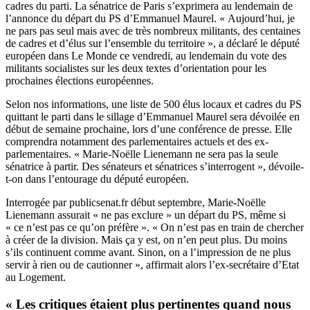
cadres du parti. La sénatrice de Paris s’exprimera au lendemain de
l’annonce du départ du PS d’Emmanuel Maurel. « Aujourd’hui, je
ne pars pas seul mais avec de très nombreux militants, des centaines
de cadres et d’élus sur l’ensemble du territoire », a déclaré le député
européen dans
Le Monde
ce vendredi, au lendemain du vote des
militants socialistes sur les deux textes d’orientation pour les
prochaines élections européennes.
Selon nos informations, une liste de 500 élus locaux et cadres du PS
quittant le parti dans le sillage d’Emmanuel Maurel sera dévoilée en
début de semaine prochaine, lors d’une conférence de presse. Elle
comprendra notamment des parlementaires actuels et des ex-
parlementaires. « Marie-Noëlle Lienemann ne sera pas la seule
sénatrice à partir. Des sénateurs et sénatrices s’interrogent », dévoile-
t-on dans l’entourage du député européen.
Interrogée
par publicsenat.fr début septembre, Marie-Noëlle
Lienemann assurait « ne pas exclure » un départ du PS, même si
« ce n’est pas ce qu’on préfère ». « On n’est pas en train de chercher
à créer de la division. Mais ça y est, on n’en peut plus. Du moins
s’ils continuent comme avant. Sinon, on a l’impression de ne plus
servir à rien ou de cautionner », affirmait alors l’ex-secrétaire d’Etat
au Logement.
« Les critiques étaient plus pertinentes quand nous