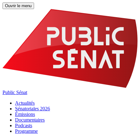
Ouvrir le menu
Public Sénat
Actualités
Sénatoriales 2026
Émissions
Documentaires
Podcasts
Programme