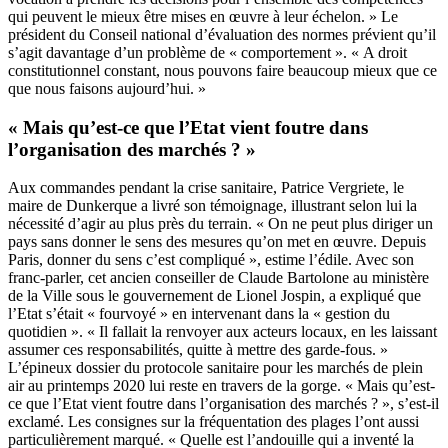
qui peuvent le mieux être mises en œuvre à leur échelon. » Le
président du Conseil national d’évaluation des normes prévient qu’il
s’agit davantage d’un problème de « comportement ». « A droit
constitutionnel constant, nous pouvons faire beaucoup mieux que ce
que nous faisons aujourd’hui. »
« Mais qu’est-ce que l’Etat vient foutre dans
l’organisation des marchés ? »
Aux commandes pendant la crise sanitaire, Patrice Vergriete, le
maire de Dunkerque a livré son témoignage, illustrant selon lui la
nécessité d’agir au plus près du terrain. « On ne peut plus diriger un
pays sans donner le sens des mesures qu’on met en œuvre. Depuis
Paris, donner du sens c’est compliqué », estime l’édile. Avec son
franc-parler, cet ancien conseiller de Claude Bartolone au ministère
de la Ville sous le gouvernement de Lionel Jospin, a expliqué que
l’Etat s’était « fourvoyé » en intervenant dans la « gestion du
quotidien ». « Il fallait la renvoyer aux acteurs locaux, en les laissant
assumer ces responsabilités, quitte à mettre des garde-fous. »
L’épineux dossier du protocole sanitaire pour les marchés de plein
air au printemps 2020 lui reste en travers de la gorge. « Mais qu’est-
ce que l’Etat vient foutre dans l’organisation des marchés ? », s’est-il
exclamé. Les consignes sur la fréquentation des plages l’ont aussi
particulièrement marqué. « Quelle est l’andouille qui a inventé la