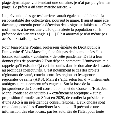
plage dynamique […] Pendant une semaine, je n’ai pas pu gérer ma
plage. Le préfet a dû faire marche arrière. »
La prévention des gestes barrières aurait également dû être de la
responsabilité des collectivités, poursuit le maire. Il aurait aimé être
davantage entendu pour la détection des « signaux faibles ». « C’est
moi-même, à travers une vidéo qui a alerté la population sur la
présence des variants anglais […] C’est anormal je n’ai même pas
accès aux statistiques. »
Pour Jean-Marie Pontier, professeur émérite de Droit public à
l’université d’Aix-Marseille, il ne fait pas de doute que les élus
locaux sont sortis « confortés » de cette pandémie. De là à leur
donner plus de pouvoirs ? Tout dépend comment. L’universitaire a
rappelé qu’il existait déjà certains outils dans le domaine de la santé,
au profit des collectivités. C’est notamment le cas des
projets
régionaux de santé
, conclus entre les régions et les agences
régionales de santé (ARS). Mais il s’agit, selon lui, d’ « instruments
ambigus », au « contenu très vague ». Sur la base de la
jurisprudence du Conseil constitutionnel et du Conseil d’Etat, Jean-
Marie Pontier se dit toutefois « extrêmement sceptique » sur la
proposition formulée au Sénat en 2020, de
confier la présidence
d’une ARS à un président de conseil régional
. Deux choses sont
cependant possibles d’améliorer la situation. Il préconise une
information des élus locaux par les autorités de l’Etat pour toute