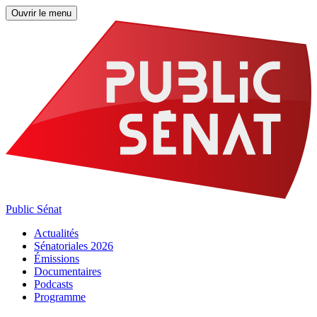
Ouvrir le menu
Public Sénat
Actualités
Sénatoriales 2026
Émissions
Documentaires
Podcasts
Programme