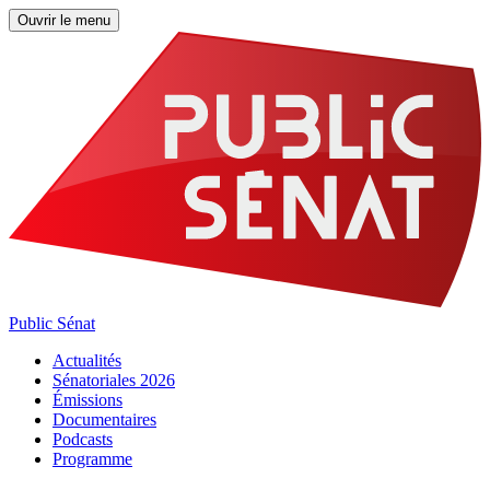
Ouvrir le menu
Public Sénat
Actualités
Sénatoriales 2026
Émissions
Documentaires
Podcasts
Programme