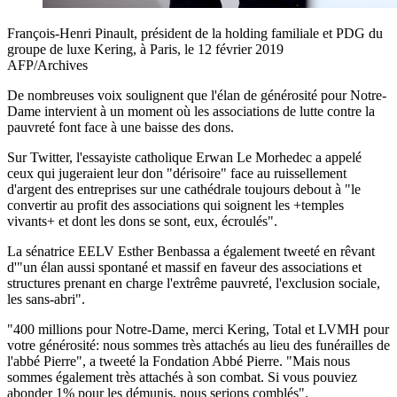
François-Henri Pinault, président de la holding familiale et PDG du
groupe de luxe Kering, à Paris, le 12 février 2019
AFP/Archives
De nombreuses voix soulignent que l'élan de générosité pour Notre-
Dame intervient à un moment où les associations de lutte contre la
pauvreté font face à une baisse des dons.
Sur Twitter, l'essayiste catholique Erwan Le Morhedec a appelé
ceux qui jugeraient leur don "dérisoire" face au ruissellement
d'argent des entreprises sur une cathédrale toujours debout à "le
convertir au profit des associations qui soignent les +temples
vivants+ et dont les dons se sont, eux, écroulés".
La sénatrice EELV Esther Benbassa a également tweeté en rêvant
d'"un élan aussi spontané et massif en faveur des associations et
structures prenant en charge l'extrême pauvreté, l'exclusion sociale,
les sans-abri".
"400 millions pour Notre-Dame, merci Kering, Total et LVMH pour
votre générosité: nous sommes très attachés au lieu des funérailles de
l'abbé Pierre", a tweeté la Fondation Abbé Pierre. "Mais nous
sommes également très attachés à son combat. Si vous pouviez
abonder 1% pour les démunis, nous serions comblés".