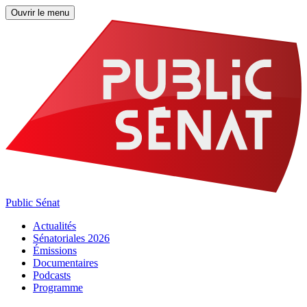
Ouvrir le menu
Public Sénat
Actualités
Sénatoriales 2026
Émissions
Documentaires
Podcasts
Programme