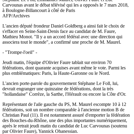
Carvounas avant le débat télévisé qui les a opposés le 7 mars 2018,
à Boulogne-Billancourt à côté de Paris
AFP/Archives
L'ancien député frondeur Daniel Goldberg a ainsi fait le choix de
s'effacer en Seine-Saint-Denis face au candidat de M. Faure,
Mathieu Monot. "Il y a un accord fédéral avec une direction qui
associera tout le monde", a confirmé une proche de M. Maurel.
- "Trompe-l'oeil" -
Jeudi matin, l'équipe d'Olivier Faure tablait sur environ 70
fédérations, dont quarante acquises avant même le vote. Parmi les
plus emblématiques: Paris, la Haute-Garonne ou le Nord.
L'ancien porte-parole du gouvernement Stéphane Le Foll, lui,
devrait engranger une quinzaine de fédérations, dont la très
"hollandaise" Corrèze, la Sarthe, l'Hérault ou encore la Côte d'Or.
Représentant de l'aile gauche du PS, M. Maurel escompte 10 à 12
fédérations, soit un nombre comparable à l'ancienne motion B de
Christian Paul (11). Il est notamment assuré d'emporter la fédération
des Bouches-du-Rhône, une des plus importantes numériquement,
après le retrait jeudi matin du candidat de Luc Carvounas (soutenu
par Olivier Faure), Yannick Ohanessian.