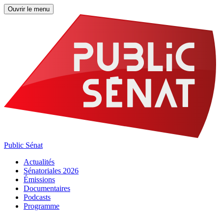
Ouvrir le menu
Public Sénat
Actualités
Sénatoriales 2026
Émissions
Documentaires
Podcasts
Programme