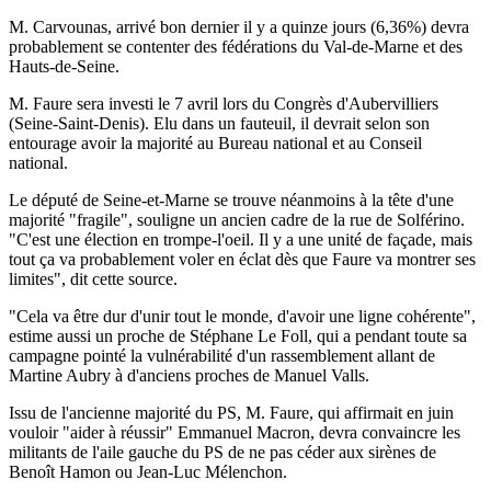
M. Carvounas, arrivé bon dernier il y a quinze jours (6,36%) devra
probablement se contenter des fédérations du Val-de-Marne et des
Hauts-de-Seine.
M. Faure sera investi le 7 avril lors du Congrès d'Aubervilliers
(Seine-Saint-Denis). Elu dans un fauteuil, il devrait selon son
entourage avoir la majorité au Bureau national et au Conseil
national.
Le député de Seine-et-Marne se trouve néanmoins à la tête d'une
majorité "fragile", souligne un ancien cadre de la rue de Solférino.
"C'est une élection en trompe-l'oeil. Il y a une unité de façade, mais
tout ça va probablement voler en éclat dès que Faure va montrer ses
limites", dit cette source.
"Cela va être dur d'unir tout le monde, d'avoir une ligne cohérente",
estime aussi un proche de Stéphane Le Foll, qui a pendant toute sa
campagne pointé la vulnérabilité d'un rassemblement allant de
Martine Aubry à d'anciens proches de Manuel Valls.
Issu de l'ancienne majorité du PS, M. Faure, qui affirmait en juin
vouloir "aider à réussir" Emmanuel Macron, devra convaincre les
militants de l'aile gauche du PS de ne pas céder aux sirènes de
Benoît Hamon ou Jean-Luc Mélenchon.