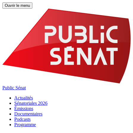
Ouvrir le menu
Public Sénat
Actualités
Sénatoriales 2026
Émissions
Documentaires
Podcasts
Programme