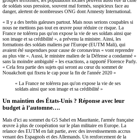
groupes terroristes, les populations locales peuvent aussi être la cible
de soldats sous pression, souvent mal formés, suspicieux face au
danger, alertent de nombreuses ONG dont Amnesty International.
« Il y a des brebis galeuses partout. Mais nous serions coupables si
nous ne mettions pas tout en œuvre pour réduire ce risque. La
France ne tolérera pas qu'on expose la vie de ses soldats ainsi que
son image et sa crédibilité », a prévenu la ministre. Ainsi, les
formations des soldats maliens par l'Europe (EUTM Mali), qui
avaient été suspendues pour cause de coronavirus « vont reprendre
au plus vite ». Aussi, le ministre malien de la Défense a condamné «
sans la moindre ambiguïté » les exactions, a rapporté Florence Parly.
« Cela fera partie des sujets qui seront au cœur du sommet de
Nouakchott qui fixera le cap pour la fin de l'année 2020 »
« La France ne tolérera pas qu'on expose la vie de ses
soldats ainsi que son image et sa crédibilité »
Un maintien des États-Unis ? Réponse avec leur
budget à l’automne….
Mais d'ici au sommet du G5 Sahel en Mauritanie, l'armée française
œuvre à plus de coopération sur le plan militaire en Europe. La
relance des EUTM en fait partie, avec des investissements accrus
venant des Espagnols et des Allemands. Un renforcement de la