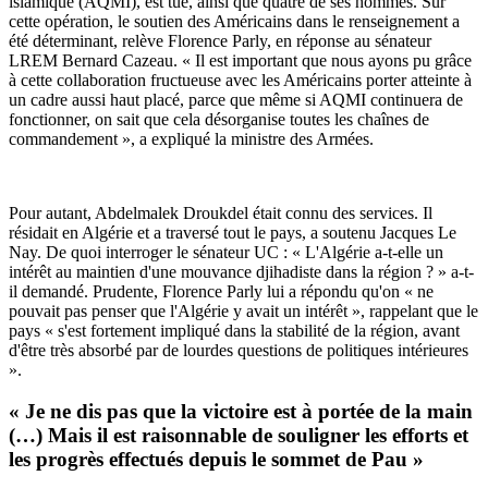
islamique (AQMI), est tué, ainsi que quatre de ses hommes. Sur
cette opération, le soutien des Américains dans le renseignement a
été déterminant, relève Florence Parly, en réponse au sénateur
LREM Bernard Cazeau. « Il est important que nous ayons pu grâce
à cette collaboration fructueuse avec les Américains porter atteinte à
un cadre aussi haut placé, parce que même si AQMI continuera de
fonctionner, on sait que cela désorganise toutes les chaînes de
commandement », a expliqué la ministre des Armées.
Pour autant, Abdelmalek Droukdel était connu des services. Il
résidait en Algérie et a traversé tout le pays, a soutenu Jacques Le
Nay. De quoi interroger le sénateur UC : « L'Algérie a-t-elle un
intérêt au maintien d'une mouvance djihadiste dans la région ? » a-t-
il demandé. Prudente, Florence Parly lui a répondu qu'on « ne
pouvait pas penser que l'Algérie y avait un intérêt », rappelant que le
pays « s'est fortement impliqué dans la stabilité de la région, avant
d'être très absorbé par de lourdes questions de politiques intérieures
».
« Je ne dis pas que la victoire est à portée de la main
(…) Mais il est raisonnable de souligner les efforts et
les progrès effectués depuis le sommet de Pau »