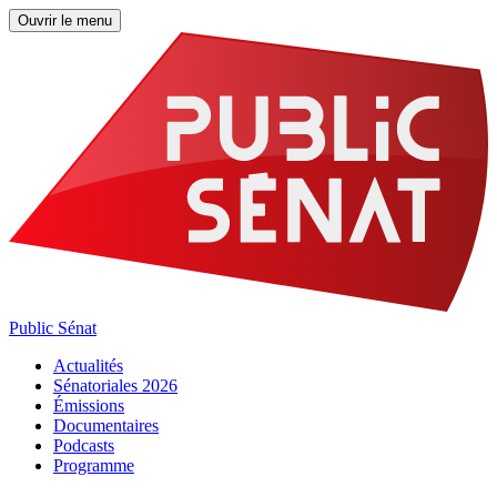
Ouvrir le menu
Public Sénat
Actualités
Sénatoriales 2026
Émissions
Documentaires
Podcasts
Programme