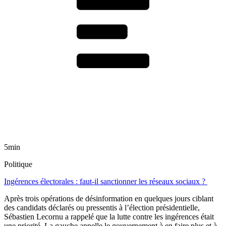
5min
Politique
Ingérences électorales : faut-il sanctionner les réseaux sociaux ?
Après trois opérations de désinformation en quelques jours ciblant
des candidats déclarés ou pressentis à l’élection présidentielle,
Sébastien Lecornu a rappelé que la lutte contre les ingérences était
une priorité. La gauche appelle le gouvernement à en faire plus et à