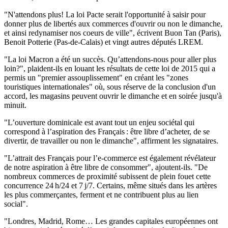
"N'attendons plus! La loi Pacte serait l'opportunité à saisir pour
donner plus de libertés aux commerces d'ouvrir ou non le dimanche,
et ainsi redynamiser nos coeurs de ville", écrivent Buon Tan (Paris),
Benoit Potterie (Pas-de-Calais) et vingt autres députés LREM.
"La loi Macron a été un succès. Qu’attendons-nous pour aller plus
loin?", plaident-ils en louant les résultats de cette loi de 2015 qui a
permis un "premier assouplissement" en créant les "zones
touristiques internationales" où, sous réserve de la conclusion d'un
accord, les magasins peuvent ouvrir le dimanche et en soirée jusqu'à
minuit.
"L’ouverture dominicale est avant tout un enjeu sociétal qui
correspond à l’aspiration des Français : être libre d’acheter, de se
divertir, de travailler ou non le dimanche", affirment les signataires.
"L’attrait des Français pour l’e-commerce est également révélateur
de notre aspiration à être libre de consommer", ajoutent-ils. "De
nombreux commerces de proximité subissent de plein fouet cette
concurrence 24 h/24 et 7 j/7. Certains, même situés dans les artères
les plus commerçantes, ferment et ne contribuent plus au lien
social".
"Londres, Madrid, Rome… Les grandes capitales européennes ont