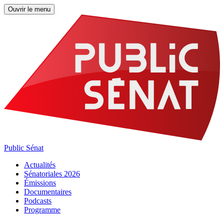
Ouvrir le menu
Public Sénat
Actualités
Sénatoriales 2026
Émissions
Documentaires
Podcasts
Programme