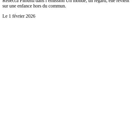
Rebecca Fitoussi dans l’émission Un monde, un regard, elle revient
sur une enfance hors du commun.
Le
1 février 2026