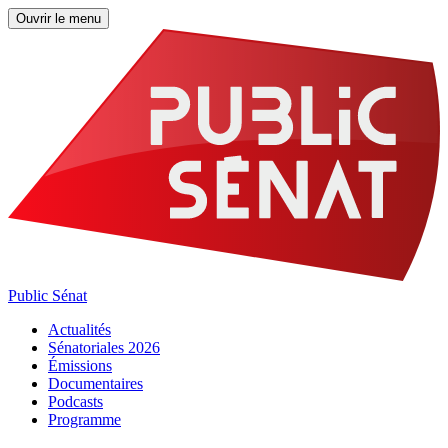
Ouvrir le menu
Public Sénat
Actualités
Sénatoriales 2026
Émissions
Documentaires
Podcasts
Programme