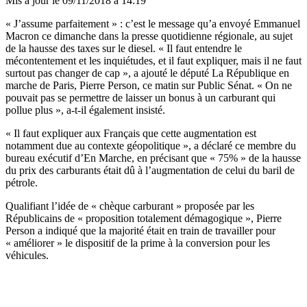
Mis à jour le
09/11/2018 à 14:19
« J’assume parfaitement » : c’est le message qu’a envoyé Emmanuel
Macron ce dimanche dans la presse quotidienne régionale, au sujet
de la hausse des taxes sur le diesel. « Il faut entendre le
mécontentement et les inquiétudes, et il faut expliquer, mais il ne faut
surtout pas changer de cap », a ajouté le député La République en
marche de Paris, Pierre Person, ce matin sur Public Sénat. « On ne
pouvait pas se permettre de laisser un bonus à un carburant qui
pollue plus », a-t-il également insisté.
« Il faut expliquer aux Français que cette augmentation est
notamment due au contexte géopolitique », a déclaré ce membre du
bureau exécutif d’En Marche, en précisant que « 75% » de la hausse
du prix des carburants était dû à l’augmentation de celui du baril de
pétrole.
Qualifiant l’idée de « chèque carburant » proposée par les
Républicains de « proposition totalement démagogique », Pierre
Person a indiqué que la majorité était en train de travailler pour
« améliorer » le dispositif de la prime à la conversion pour les
véhicules.