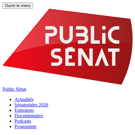
Ouvrir le menu
Public Sénat
Actualités
Sénatoriales 2026
Émissions
Documentaires
Podcasts
Programme