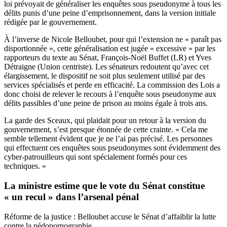
loi prévoyait de généraliser les enquêtes sous pseudonyme à tous les
délits punis d’une peine d’emprisonnement,
dans la version initiale
rédigée par le gouvernement.
À l’inverse de Nicole Belloubet, pour qui l’extension ne « paraît pas
disportionnée », cette généralisation est jugée « excessive » par les
rapporteurs du texte au Sénat, François-Noël Buffet (LR) et Yves
Détraigne (Union centriste). Les sénateurs redoutent qu’avec cet
élargissement, le dispositif ne soit plus seulement utilisé par des
services spécialisés et perde en efficacité.
La commission des Lois a
donc choisi de relever le recours à l’enquête sous pseudonyme
aux
délits passibles d’une peine de prison au moins égale à trois ans.
La garde des Sceaux, qui plaidait pour un retour à la version du
gouvernement, s’est presque étonnée de cette crainte. « Cela me
semble tellement évident que je ne l’ai pas précisé. Les personnes
qui effectuent ces enquêtes sous pseudonymes sont évidemment des
cyber-patrouilleurs qui sont spécialement formés pour ces
techniques. »
La ministre estime que le vote du Sénat constitue
« un recul » dans l’arsenal pénal
Réforme de la justice : Belloubet accuse le Sénat d’affaiblir la lutte
contre la pédopornographie