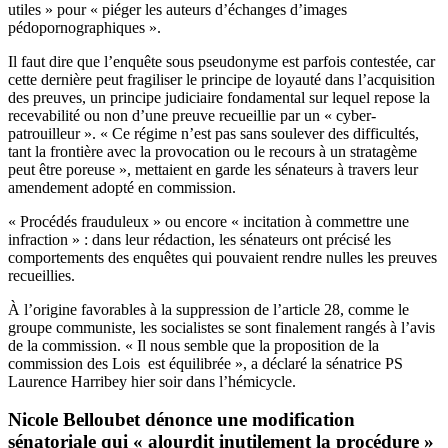
utiles » pour « piéger les auteurs d’échanges d’images
pédopornographiques ».
Il faut dire que l’enquête sous pseudonyme est parfois contestée, car
cette dernière peut fragiliser le principe de loyauté dans l’acquisition
des preuves, un principe judiciaire fondamental sur lequel repose la
recevabilité ou non d’une preuve recueillie par un « cyber-
patrouilleur ». « Ce régime n’est pas sans soulever des difficultés,
tant la frontière avec la provocation ou le recours à un stratagème
peut être poreuse », mettaient en garde les sénateurs à travers leur
amendement adopté en commission.
« Procédés frauduleux » ou encore « incitation à commettre une
infraction » : dans leur rédaction, les sénateurs ont précisé les
comportements des enquêtes qui pouvaient rendre nulles les preuves
recueillies.
À l’origine favorables à la suppression de l’article 28, comme le
groupe communiste, les socialistes se sont finalement rangés à l’avis
de la commission. « Il nous semble que la proposition de la
commission des Lois est équilibrée », a déclaré la sénatrice PS
Laurence Harribey hier soir dans l’hémicycle.
Nicole Belloubet dénonce une modification
sénatoriale qui « alourdit inutilement la procédure »