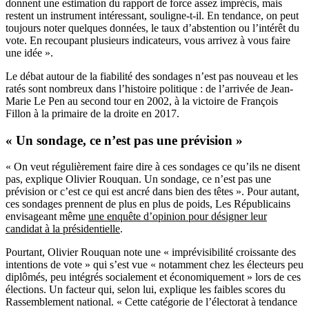
donnent une estimation du rapport de force assez imprécis, mais
restent un instrument intéressant, souligne-t-il. En tendance, on peut
toujours noter quelques données, le taux d’abstention ou l’intérêt du
vote. En recoupant plusieurs indicateurs, vous arrivez à vous faire
une idée ».
Le débat autour de la fiabilité des sondages n’est pas nouveau et les
ratés sont nombreux dans l’histoire politique : de l’arrivée de Jean-
Marie Le Pen au second tour en 2002, à la victoire de François
Fillon à la primaire de la droite en 2017.
« Un sondage, ce n’est pas une prévision »
« On veut régulièrement faire dire à ces sondages ce qu’ils ne disent
pas, explique Olivier Rouquan. Un sondage, ce n’est pas une
prévision or c’est ce qui est ancré dans bien des têtes ». Pour autant,
ces sondages prennent de plus en plus de poids, Les Républicains
envisageant même
une enquête d’opinion pour désigner leur
candidat à la présidentielle
.
Pourtant, Olivier Rouquan note une « imprévisibilité croissante des
intentions de vote » qui s’est vue « notamment chez les électeurs peu
diplômés, peu intégrés socialement et économiquement » lors de ces
élections. Un facteur qui, selon lui, explique les faibles scores du
Rassemblement national. « Cette catégorie de l’électorat à tendance