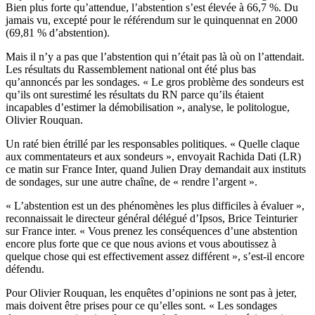
Bien plus forte qu’attendue, l’abstention s’est élevée à 66,7 %. Du
jamais vu, excepté pour le référendum sur le quinquennat en 2000
(69,81 % d’abstention).
Mais il n’y a pas que l’abstention qui n’était pas là où on l’attendait.
Les résultats du Rassemblement national ont été plus bas
qu’annoncés par les sondages. « Le gros problème des sondeurs est
qu’ils ont surestimé les résultats du RN parce qu’ils étaient
incapables d’estimer la démobilisation », analyse, le politologue,
Olivier Rouquan.
Un raté bien étrillé par les responsables politiques. « Quelle claque
aux commentateurs et aux sondeurs », envoyait Rachida Dati (LR)
ce matin sur France Inter, quand Julien Dray demandait aux instituts
de sondages, sur une autre chaîne, de « rendre l’argent ».
« L’abstention est un des phénomènes les plus difficiles à évaluer »,
reconnaissait le directeur général délégué d’Ipsos, Brice Teinturier
sur France inter. « Vous prenez les conséquences d’une abstention
encore plus forte que ce que nous avions et vous aboutissez à
quelque chose qui est effectivement assez différent », s’est-il encore
défendu.
Pour Olivier Rouquan, les enquêtes d’opinions ne sont pas à jeter,
mais doivent être prises pour ce qu’elles sont. « Les sondages