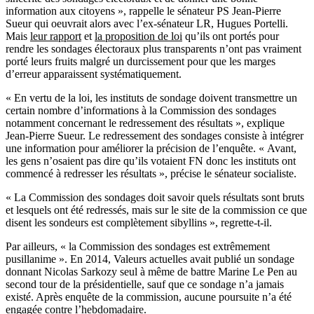
information aux citoyens », rappelle le sénateur PS Jean-Pierre
Sueur qui oeuvrait alors avec l’ex-sénateur LR, Hugues Portelli.
Mais
leur rapport
et
la proposition de loi
qu’ils ont portés pour
rendre les sondages électoraux plus transparents n’ont pas vraiment
porté leurs fruits malgré un durcissement pour que les marges
d’erreur apparaissent systématiquement.
« En vertu de la loi, les instituts de sondage doivent transmettre un
certain nombre d’informations à la Commission des sondages
notamment concernant le redressement des résultats », explique
Jean-Pierre Sueur. Le redressement des sondages consiste à intégrer
une information pour améliorer la précision de l’enquête. « Avant,
les gens n’osaient pas dire qu’ils votaient FN donc les instituts ont
commencé à redresser les résultats », précise le sénateur socialiste.
« La Commission des sondages doit savoir quels résultats sont bruts
et lesquels ont été redressés, mais sur le site de la commission ce que
disent les sondeurs est complètement sibyllins », regrette-t-il.
Par ailleurs, « la Commission des sondages est extrêmement
pusillanime ». En 2014, Valeurs actuelles avait publié un sondage
donnant Nicolas Sarkozy seul à même de battre Marine Le Pen au
second tour de la présidentielle, sauf que ce sondage n’a jamais
existé. Après enquête de la commission, aucune poursuite n’a été
engagée contre l’hebdomadaire.