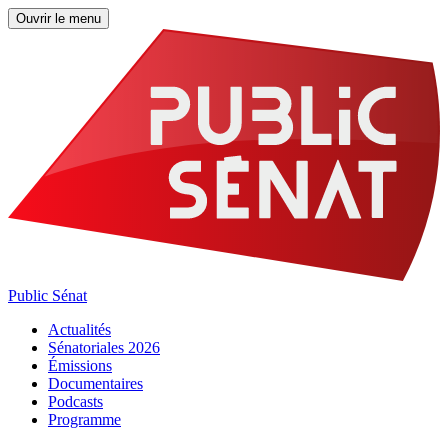
Ouvrir le menu
Public Sénat
Actualités
Sénatoriales 2026
Émissions
Documentaires
Podcasts
Programme