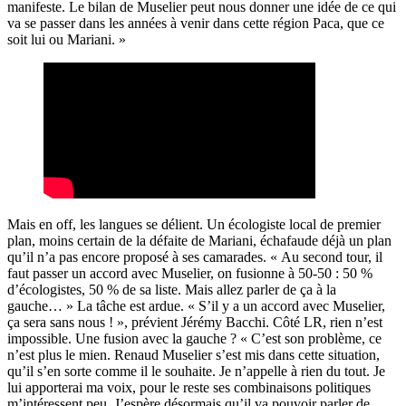
manifeste. Le bilan de Muselier peut nous donner une idée de ce qui
va se passer dans les années à venir dans cette région Paca, que ce
soit lui ou Mariani. »
Mais en off, les langues se délient. Un écologiste local de premier
plan, moins certain de la défaite de Mariani, échafaude déjà un plan
qu’il n’a pas encore proposé à ses camarades. « Au second tour, il
faut passer un accord avec Muselier, on fusionne à 50-50 : 50 %
d’écologistes, 50 % de sa liste. Mais allez parler de ça à la
gauche… » La tâche est ardue. « S’il y a un accord avec Muselier,
ça sera sans nous ! », prévient Jérémy Bacchi. Côté LR, rien n’est
impossible. Une fusion avec la gauche ? « C’est son problème, ce
n’est plus le mien. Renaud Muselier s’est mis dans cette situation,
qu’il s’en sorte comme il le souhaite. Je n’appelle à rien du tout. Je
lui apporterai ma voix, pour le reste ses combinaisons politiques
m’intéressent peu. J’espère désormais qu’il va pouvoir parler de