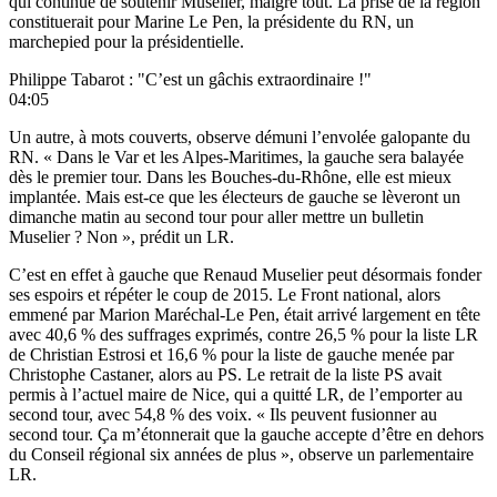
qui continue de soutenir Muselier, malgré tout. La prise de la région
constituerait pour Marine Le Pen, la présidente du RN, un
marchepied pour la présidentielle.
Philippe Tabarot : "C’est un gâchis extraordinaire !"
04:05
Un autre, à mots couverts, observe démuni l’envolée galopante du
RN. « Dans le Var et les Alpes-Maritimes, la gauche sera balayée
dès le premier tour. Dans les Bouches-du-Rhône, elle est mieux
implantée. Mais est-ce que les électeurs de gauche se lèveront un
dimanche matin au second tour pour aller mettre un bulletin
Muselier ? Non », prédit un LR.
C’est en effet à gauche que Renaud Muselier peut désormais fonder
ses espoirs et répéter le coup de 2015. Le Front national, alors
emmené par Marion Maréchal-Le Pen, était arrivé largement en tête
avec 40,6 % des suffrages exprimés, contre 26,5 % pour la liste LR
de Christian Estrosi et 16,6 % pour la liste de gauche menée par
Christophe Castaner, alors au PS. Le retrait de la liste PS avait
permis à l’actuel maire de Nice, qui a quitté LR, de l’emporter au
second tour, avec 54,8 % des voix. « Ils peuvent fusionner au
second tour. Ça m’étonnerait que la gauche accepte d’être en dehors
du Conseil régional six années de plus », observe un parlementaire
LR.