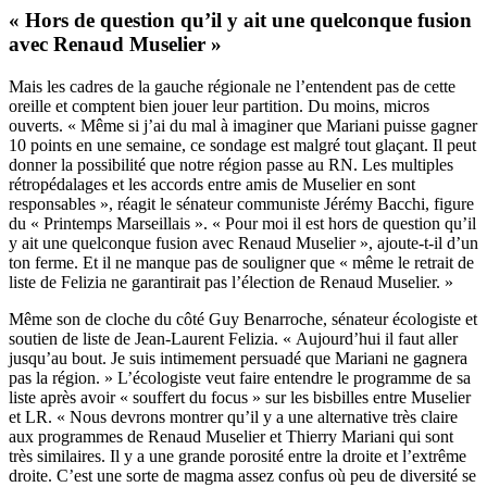
« Hors de question qu’il y ait une quelconque fusion
avec Renaud Muselier »
Mais les cadres de la gauche régionale ne l’entendent pas de cette
oreille et comptent bien jouer leur partition. Du moins, micros
ouverts. « Même si j’ai du mal à imaginer que Mariani puisse gagner
10 points en une semaine, ce sondage est malgré tout glaçant. Il peut
donner la possibilité que notre région passe au RN. Les multiples
rétropédalages et les accords entre amis de Muselier en sont
responsables », réagit le sénateur communiste Jérémy Bacchi, figure
du « Printemps Marseillais ». « Pour moi il est hors de question qu’il
y ait une quelconque fusion avec Renaud Muselier », ajoute-t-il d’un
ton ferme. Et il ne manque pas de souligner que « même le retrait de
liste de Felizia ne garantirait pas l’élection de Renaud Muselier. »
Même son de cloche du côté Guy Benarroche, sénateur écologiste et
soutien de liste de Jean-Laurent Felizia. « Aujourd’hui il faut aller
jusqu’au bout. Je suis intimement persuadé que Mariani ne gagnera
pas la région. » L’écologiste veut faire entendre le programme de sa
liste après avoir « souffert du focus » sur les bisbilles entre Muselier
et LR. « Nous devrons montrer qu’il y a une alternative très claire
aux programmes de Renaud Muselier et Thierry Mariani qui sont
très similaires. Il y a une grande porosité entre la droite et l’extrême
droite. C’est une sorte de magma assez confus où peu de diversité se