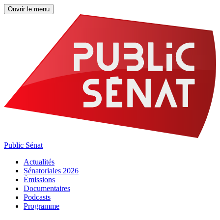
Ouvrir le menu
Public Sénat
Actualités
Sénatoriales 2026
Émissions
Documentaires
Podcasts
Programme