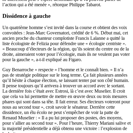
l’action qui a été menée », rétorque Philippe Tabarot.
Dissidence à gauche
Un quatrième homme s’est invité dans la course et obtient des voix
convoitées : Jean-Marc Governatori, crédité de 6 %. Début mai, cet
ancien proche du chanteur complotiste Francis Lalanne a quitté la
liste écologiste de Felizia pour défendre une « écologie centriste ».
« Beaucoup d’électeurs de la région, qu’ils soient du centre ou de la
droite, aimeraient voter pour l’écologie, mais ils ne veulent pas voter
pour la gauche », a-t-il expliqué au
Figaro
.
Guy Benarroche « respecte » l’homme et le connaît bien. « Il n’a
pas de stratégie politique sur le long terme. Ça fait plusieurs années
qu’il hésite à chaque élection, se laissant tenter par son côté humain.
Il pense toujours qu’il arrivera à trouver un accord avec le sortant.
La dernière fois c’était avec Estrosi, là c’est avec Muselier. Il croit
que cela va lui permettre de mettre en œuvre deux ou trois mesures
phares qui sont dans sa tête. Il fait erreur. Ses électeurs voteront pour
nous au second tour », croit savoir le sénateur. Derrière cette
dissidence, un élu écolo ne peut s’empêcher de voir la patte de
Renaud Muselier : « Il a pu lui proposer des postes, des moyens,
pour s’allier au second tour ». Pour l’heure, Thierry Mariani salive et
la majorité présidentielle a déjà obtenu une victoire : l’explosion de