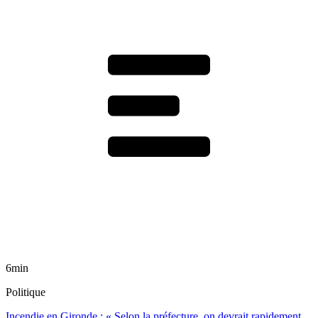
6min
Politique
Incendie en Gironde : « Selon la préfecture, on devrait rapidement