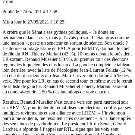
7 min
Publié le
27/05/2021 à 17:58
Mis à jour le
27/05/2021 à 18:25
A croire que le Sénat a ses pythies politiques. « Je doute en
permanence dans la vie, mais je l’avais prévu ! C’était gros comme
une maison », peste un sénateur en sortant de séance. Son oracle ?
Le dernier sondage
Elabe en PACA pour BFMTV
, donnant le chef
de file du RN, Thierry Mariani (43 %), 10 points devant le président
LR sortant, Renaud Muselier (33 %), au premier tour des élections
régionales inquiètent les élus locaux. La gauche complète le tableau,
loin derrière, avec la liste de l’écologiste Jean-Laurent Felizia (12 %)
et celle du dissident écolo Jean-Marc Governatori donné à 6 % des
voix. Pire pour les LR, en cas de second tour, et même avec le retrait
de la liste de gauche, Renaud Muselier et Thierry Mariani seraient
au coude-à-coude, à 50 % des intentions de vote chacun.
Résultat, Renaud Muselier s’est tourné vers son parti mercredi soir
sur BFMTV, pour tenter de remobiliser son électorat, confus par ses
multiples revirements et son alliance avec LREM. « J’invite mon
parti à me soutenir, me resoutenir très clairement », a-t-il lancé après
des semaines de psychodrame. Le président LR du Sénat, Gérard
Larcher, a répondu à l’appel sur RTL, signe que les voix sont
comptées dans la région Sud. « Je soutiens Renaud Muselier en