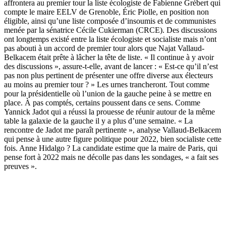
affrontera au premier tour la liste écologiste de Fabienne Grébert qui
compte le maire EELV de Grenoble, Éric Piolle, en position non
éligible, ainsi qu’une liste composée d’insoumis et de communistes
menée par la sénatrice Cécile Cukierman (CRCE). Des discussions
ont longtemps existé entre la liste écologiste et socialiste mais n’ont
pas abouti à un accord de premier tour alors que Najat Vallaud-
Belkacem était prête à lâcher la tête de liste. « Il continue à y avoir
des discussions », assure-t-elle, avant de lancer : « Est-ce qu’il n’est
pas non plus pertinent de présenter une offre diverse aux électeurs
au moins au premier tour ? » Les urnes trancheront. Tout comme
pour la présidentielle où l’union de la gauche peine à se mettre en
place. À pas comptés, certains poussent dans ce sens. Comme
Yannick Jadot qui a réussi la prouesse de réunir autour de la même
table la galaxie de la gauche il y a plus d’une semaine. « La
rencontre de Jadot me paraît pertinente », analyse Vallaud-Belkacem
qui pense à une autre figure politique pour 2022, bien socialiste cette
fois. Anne Hidalgo ? La candidate estime que la maire de Paris, qui
pense fort à 2022 mais ne décolle pas dans les sondages, « a fait ses
preuves ».