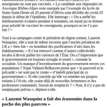
enseignants ne sont pas vaccinés. » La candidate aux régionales en
Auvergne Rhône-Alpes reste marquée par l’exemple du lycée de
Seine-Saint-Denis où 20 parents d’élèves sont décédés du covid-19
depuis le début de l’épidémie. Elle interroge : « On a arrêté les
établissements scolaires pendant 4 semaines, on aurait pu se donner
pour priorité de vacciner les enseignants, pourquoi on ne l’a pas
fait ? »
Tout à sa campagne contre le président de région sortant, Laurent
Wauquiez, elle a tout de même reconnu que l’ancien président de
LR a « bien fait » en installant des purificateurs d’airs dans les
établissements. « Il s’est retrouvé comme d’autres collectivités
locales à devoir pallier les carences de l’État. On a l’impression que
le gouvernement est toujours aveugle et sourd », constate la
socialiste. Un manque d’investissement du gouvernement envers ces
populations ? Najat Vallaud-Belkacem pense que « la pauvreté et la
précarité » ne sont pas le centre « d’intérêt principal de ce
gouvernement ». Si elle concède qu’elle va remettre ses propres
enfants à l’école, elle craint déjà de nouvelles fermetures et des
professeurs contaminés. Seront-ils remplacés ? « Non, il n’y a pas de
remplaçants prévus », déplore-t-elle.
« Laurent Wauquiez a fait des économies dans la
poche des plus pauvres »