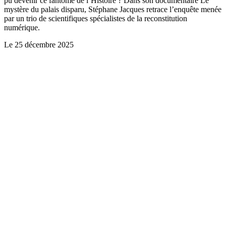
pu devenir ce fantôme de l’Histoire ? Dans son documentaire Le
mystère du palais disparu, Stéphane Jacques retrace l’enquête menée
par un trio de scientifiques spécialistes de la reconstitution
numérique.
Le
25 décembre 2025