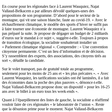
En course pour les régionales face à Laurent Wauquiez, Najat
Vallaud-Belkacem a par ailleurs dévoilé quelques-unes des
propositions de son programme. D’abord pour le secteur de la
montagne, qui vit une saison blanche, faute au covid-19. « Avec le
réchauffement climatique, le modèle des sports d’hiver ne suffit pas
à faire tourner une économie de montagne. Laurent Wauquiez n’a
pas préparé la suite. Je propose de dégager un budget de 2 milliards
d’euros sur le mandat à ce sujet », suggère-t-elle. Toujours à propos
de transition écologique, la socialiste souhaiterait installer un
« Parlement climatique régional ». Comprendre : « Une convention
citoyenne permanente. C’est un lieu d’information et de décision.
S’y rassemblent des experts, des associations, des citoyens tirés au
sort », détaille la candidate.
Sur le volet transport, pas de gratuité totale au programme,
seulement pour les moins de 25 ans et « les plus précaires ». « Avec
Laurent Wauquiez, les tarifications sociales ont été laminées, il a fait
des économies dans la poche des plus pauvres », dénonce-t-elle.
Najat Vallaud-Belkacem propose donc un dispositif « pour les 16-25
ans avec le billet à un euro tous les week-ends ».
Quant à l’éparpillement des listes de gauche, la socialiste a réaffirmé
vouloir faire de ces régionales « le laboratoire de l’union ». Reste
que la désunion prime pour le moment. Najat Vallaud-Belkacem