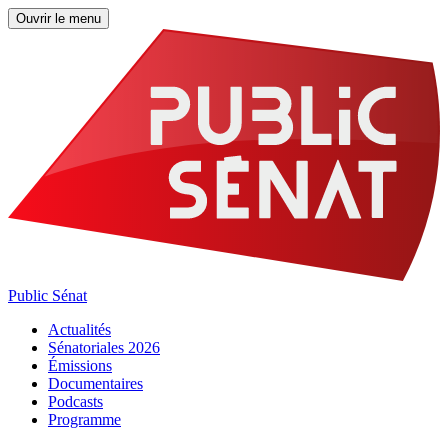
Ouvrir le menu
Public Sénat
Actualités
Sénatoriales 2026
Émissions
Documentaires
Podcasts
Programme