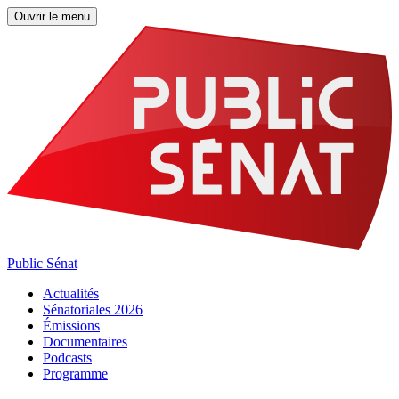
Ouvrir le menu
Public Sénat
Actualités
Sénatoriales 2026
Émissions
Documentaires
Podcasts
Programme