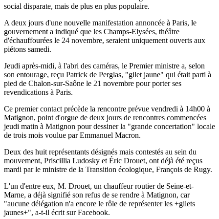
social disparate, mais de plus en plus populaire.
A deux jours d'une nouvelle manifestation annoncée à Paris, le
gouvernement a indiqué que les Champs-Elysées, théâtre
d'échauffourées le 24 novembre, seraient uniquement ouverts aux
piétons samedi.
Jeudi après-midi, à l'abri des caméras, le Premier ministre a, selon
son entourage, reçu Patrick de Perglas, "gilet jaune" qui était parti à
pied de Chalon-sur-Saône le 21 novembre pour porter ses
revendications à Paris.
Ce premier contact précède la rencontre prévue vendredi à 14h00 à
Matignon, point d'orgue de deux jours de rencontres commencées
jeudi matin à Matignon pour dessiner la "grande concertation" locale
de trois mois voulue par Emmanuel Macron.
Deux des huit représentants désignés mais contestés au sein du
mouvement, Priscillia Ludosky et Éric Drouet, ont déjà été reçus
mardi par le ministre de la Transition écologique, François de Rugy.
L'un d'entre eux, M. Drouet, un chauffeur routier de Seine-et-
Marne, a déjà signifié son refus de se rendre à Matignon, car
"aucune délégation n'a encore le rôle de représenter les +gilets
jaunes+", a-t-il écrit sur Facebook.