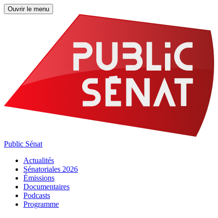
Ouvrir le menu
Public Sénat
Actualités
Sénatoriales 2026
Émissions
Documentaires
Podcasts
Programme