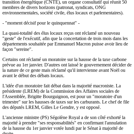
transition énergétique (CNTE), un organe consultatif qui réunit 50
membres de divers horizons (patronat, syndicats, ONG
environnementales, société civile, élus locaux et parlementaires).
- "moment décisif pour le quinquennat" -
La quasi-totalité des élus locaux reçus ont réclamé un nouveau
"geste" de l'exécutif, afin que la concertation de trois mois dans les
départements souhaitée par Emmanuel Macron puisse avoir lieu de
façon "sereine".
Certains ont réclamé un moratoire sur la hausse de la taxe carbone
prévue au 1er janvier. D'autres ont laissé le gouvernement décider de
la nature de ce geste mais réclamé qu'il intervienne avant Noël ou
avant le début des débats locaux.
L'idée d'un moratoire fait débat dans la majorité macroniste. La
présidente (LREM) de la Commission des Affaires sociales de
l'Assemblée, Brigitte Bourguignon, est pour un "moratoire d'un
trimestre" sur les hausses de taxes sur les carburants. Le chef de file
des députés LREM, Gilles Le Gendre, y est opposé.
L'ancienne ministre (PS) Ségolène Royal a de son côté exhorté la
majorité à prendre "ses responsabilités" en confirmant l'annulation
de la hausse du 1er janvier votée lundi par le Sénat à majorité de
droite.