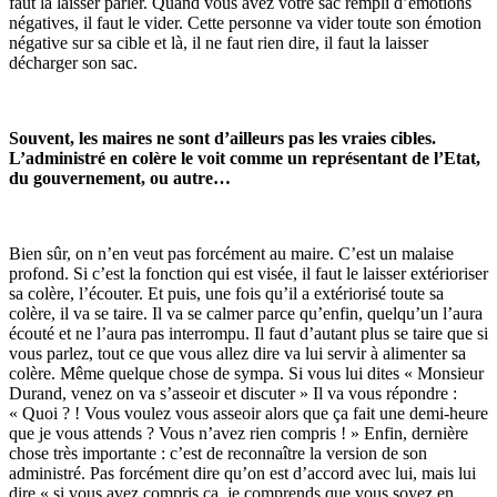
faut la laisser parler. Quand vous avez votre sac rempli d’émotions
négatives, il faut le vider. Cette personne va vider toute son émotion
négative sur sa cible et là, il ne faut rien dire, il faut la laisser
décharger son sac.
Souvent, les maires ne sont d’ailleurs pas les vraies cibles.
L’administré en colère le voit comme un représentant de l’Etat,
du gouvernement, ou autre…
Bien sûr, on n’en veut pas forcément au maire. C’est un malaise
profond. Si c’est la fonction qui est visée, il faut le laisser extérioriser
sa colère, l’écouter. Et puis, une fois qu’il a extériorisé toute sa
colère, il va se taire. Il va se calmer parce qu’enfin, quelqu’un l’aura
écouté et ne l’aura pas interrompu. Il faut d’autant plus se taire que si
vous parlez, tout ce que vous allez dire va lui servir à alimenter sa
colère. Même quelque chose de sympa. Si vous lui dites « Monsieur
Durand, venez on va s’asseoir et discuter » Il va vous répondre :
« Quoi ? ! Vous voulez vous asseoir alors que ça fait une demi-heure
que je vous attends ? Vous n’avez rien compris ! » Enfin, dernière
chose très importante : c’est de reconnaître la version de son
administré. Pas forcément dire qu’on est d’accord avec lui, mais lui
dire « si vous avez compris ça, je comprends que vous soyez en