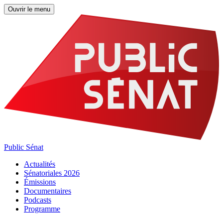
Ouvrir le menu
Public Sénat
Actualités
Sénatoriales 2026
Émissions
Documentaires
Podcasts
Programme