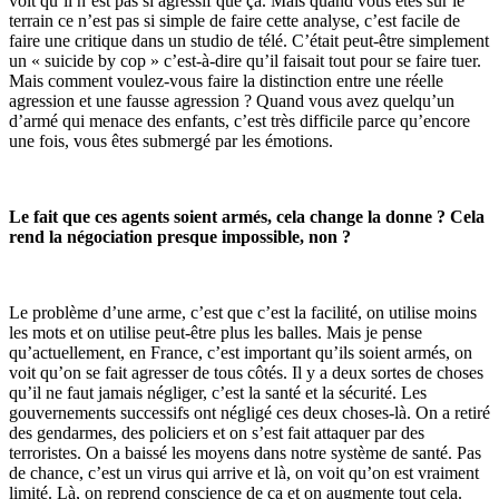
voit qu’il n’est pas si agressif que ça. Mais quand vous êtes sur le
terrain ce n’est pas si simple de faire cette analyse, c’est facile de
faire une critique dans un studio de télé. C’était peut-être simplement
un « suicide by cop » c’est-à-dire qu’il faisait tout pour se faire tuer.
Mais comment voulez-vous faire la distinction entre une réelle
agression et une fausse agression ? Quand vous avez quelqu’un
d’armé qui menace des enfants, c’est très difficile parce qu’encore
une fois, vous êtes submergé par les émotions.
Le fait que ces agents soient armés, cela change la donne ? Cela
rend la négociation presque impossible, non ?
Le problème d’une arme, c’est que c’est la facilité, on utilise moins
les mots et on utilise peut-être plus les balles. Mais je pense
qu’actuellement, en France, c’est important qu’ils soient armés, on
voit qu’on se fait agresser de tous côtés. Il y a deux sortes de choses
qu’il ne faut jamais négliger, c’est la santé et la sécurité. Les
gouvernements successifs ont négligé ces deux choses-là. On a retiré
des gendarmes, des policiers et on s’est fait attaquer par des
terroristes. On a baissé les moyens dans notre système de santé. Pas
de chance, c’est un virus qui arrive et là, on voit qu’on est vraiment
limité. Là, on reprend conscience de ça et on augmente tout cela.