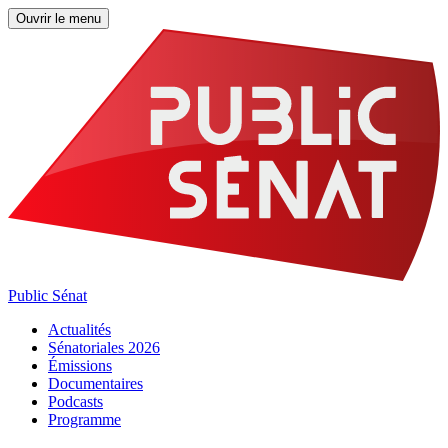
Ouvrir le menu
Public Sénat
Actualités
Sénatoriales 2026
Émissions
Documentaires
Podcasts
Programme