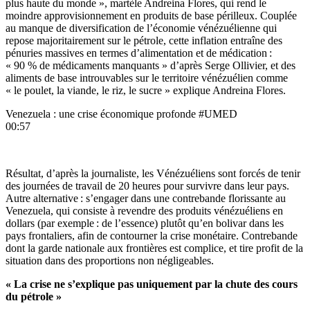
plus haute du monde », martèle Andreina Flores, qui rend le
moindre approvisionnement en produits de base périlleux. Couplée
au manque de diversification de l’économie vénézuélienne qui
repose majoritairement sur le pétrole, cette inflation entraîne des
pénuries massives en termes d’alimentation et de médication :
« 90 % de médicaments manquants » d’après Serge Ollivier, et des
aliments de base introuvables sur le territoire vénézuélien comme
« le poulet, la viande, le riz, le sucre » explique Andreina Flores.
Venezuela : une crise économique profonde #UMED
00:57
Résultat, d’après la journaliste, les Vénézuéliens sont forcés de tenir
des journées de travail de 20 heures pour survivre dans leur pays.
Autre alternative : s’engager dans une contrebande florissante au
Venezuela, qui consiste à revendre des produits vénézuéliens en
dollars (par exemple : de l’essence) plutôt qu’en bolivar dans les
pays frontaliers, afin de contourner la crise monétaire. Contrebande
dont la garde nationale aux frontières est complice, et tire profit de la
situation dans des proportions non négligeables.
« La crise ne s’explique pas uniquement par la chute des cours
du pétrole »