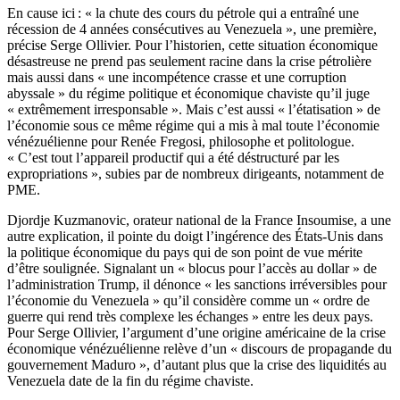
En cause ici : « la chute des cours du pétrole qui a entraîné une
récession de 4 années consécutives au Venezuela », une première,
précise Serge Ollivier. Pour l’historien, cette situation économique
désastreuse ne prend pas seulement racine dans la crise pétrolière
mais aussi dans « une incompétence crasse et une corruption
abyssale » du régime politique et économique chaviste qu’il juge
« extrêmement irresponsable ». Mais c’est aussi « l’étatisation » de
l’économie sous ce même régime qui a mis à mal toute l’économie
vénézuélienne pour Renée Fregosi, philosophe et politologue.
« C’est tout l’appareil productif qui a été déstructuré par les
expropriations », subies par de nombreux dirigeants, notamment de
PME.
Djordje Kuzmanovic, orateur national de la France Insoumise, a une
autre explication, il pointe du doigt l’ingérence des États-Unis dans
la politique économique du pays qui de son point de vue mérite
d’être soulignée. Signalant un « blocus pour l’accès au dollar » de
l’administration Trump, il dénonce « les sanctions irréversibles pour
l’économie du Venezuela » qu’il considère comme un « ordre de
guerre qui rend très complexe les échanges » entre les deux pays.
Pour Serge Ollivier, l’argument d’une origine américaine de la crise
économique vénézuélienne relève d’un « discours de propagande du
gouvernement Maduro », d’autant plus que la crise des liquidités au
Venezuela date de la fin du régime chaviste.