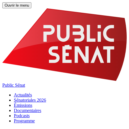
Ouvrir le menu
Public Sénat
Actualités
Sénatoriales 2026
Émissions
Documentaires
Podcasts
Programme