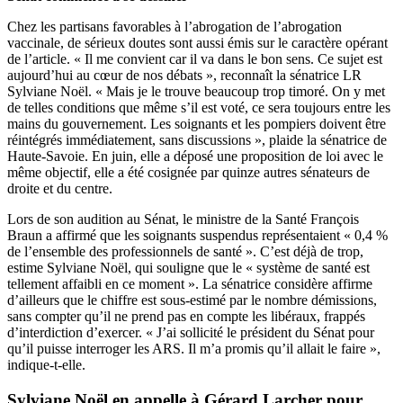
Chez les partisans favorables à l’abrogation de l’abrogation
vaccinale, de sérieux doutes sont aussi émis sur le caractère opérant
de l’article. « Il me convient car il va dans le bon sens. Ce sujet est
aujourd’hui au cœur de nos débats », reconnaît la sénatrice LR
Sylviane Noël. « Mais je le trouve beaucoup trop timoré. On y met
de telles conditions que même s’il est voté, ce sera toujours entre les
mains du gouvernement. Les soignants et les pompiers doivent être
réintégrés immédiatement, sans discussions », plaide la sénatrice de
Haute-Savoie. En juin, elle a déposé une proposition de loi avec le
même objectif, elle a été cosignée par quinze autres sénateurs de
droite et du centre.
Lors de son audition au Sénat, le ministre de la Santé François
Braun a affirmé que les soignants suspendus
représentaient « 0,4 %
de l’ensemble des professionnels de santé »
. C’est déjà de trop,
estime Sylviane Noël, qui souligne que le « système de santé est
tellement affaibli en ce moment ». La sénatrice considère affirme
d’ailleurs que le chiffre est sous-estimé par le nombre démissions,
sans compter qu’il ne prend pas en compte les libéraux, frappés
d’interdiction d’exercer. « J’ai sollicité le président du Sénat pour
qu’il puisse interroger les ARS. Il m’a promis qu’il allait le faire »,
indique-t-elle.
Sylviane Noël en appelle à Gérard Larcher pour