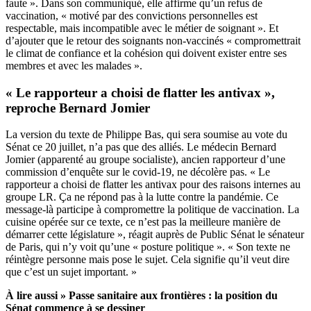
faute ».
Dans son communiqué
, elle affirme qu’un refus de
vaccination, « motivé par des convictions personnelles est
respectable, mais incompatible avec le métier de soignant ». Et
d’ajouter que le retour des soignants non-vaccinés « compromettrait
le climat de confiance et la cohésion qui doivent exister entre ses
membres et avec les malades ».
« Le rapporteur a choisi de flatter les antivax »,
reproche Bernard Jomier
La version du texte de Philippe Bas, qui sera soumise au vote du
Sénat ce 20 juillet, n’a pas que des alliés. Le médecin Bernard
Jomier (apparenté au groupe socialiste), ancien rapporteur d’une
commission d’enquête sur le covid-19, ne décolère pas. « Le
rapporteur a choisi de flatter les antivax pour des raisons internes au
groupe LR. Ça ne répond pas à la lutte contre la pandémie. Ce
message-là participe à compromettre la politique de vaccination. La
cuisine opérée sur ce texte, ce n’est pas la meilleure manière de
démarrer cette législature », réagit auprès de Public Sénat le sénateur
de Paris, qui n’y voit qu’une « posture politique ». « Son texte ne
réintègre personne mais pose le sujet. Cela signifie qu’il veut dire
que c’est un sujet important. »
À lire aussi »
Passe sanitaire aux frontières : la position du
Sénat commence à se dessiner