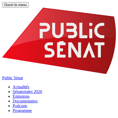
Ouvrir le menu
Public Sénat
Actualités
Sénatoriales 2026
Émissions
Documentaires
Podcasts
Programme