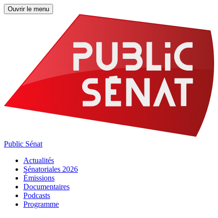
Ouvrir le menu
Public Sénat
Actualités
Sénatoriales 2026
Émissions
Documentaires
Podcasts
Programme