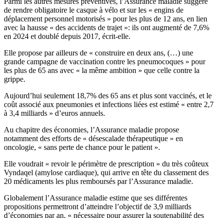
Parmi les autres mesures préventives, l’Assurance maladie suggère
de rendre obligatoire le casque à vélo et sur les « engins de
déplacement personnel motorisés » pour les plus de 12 ans, en lien
avec la hausse « des accidents de trajet »: ils ont augmenté de 7,6%
en 2024 et doublé depuis 2017, écrit-elle.
Elle propose par ailleurs de « construire en deux ans, (…) une
grande campagne de vaccination contre les pneumocoques » pour
les plus de 65 ans avec « la même ambition » que celle contre la
grippe.
Aujourd’hui seulement 18,7% des 65 ans et plus sont vaccinés, et le
coût associé aux pneumonies et infections liées est estimé « entre 2,7
à 3,4 milliards » d’euros annuels.
Au chapitre des économies, l’Assurance maladie propose
notamment des efforts de « désescalade thérapeutique » en
oncologie, « sans perte de chance pour le patient ».
Elle voudrait « revoir le périmètre de prescription » du très coûteux
Vyndaqel (amylose cardiaque), qui arrive en tête du classement des
20 médicaments les plus remboursés par l’Assurance maladie.
Globalement l’Assurance maladie estime que ses différentes
propositions permettront d’atteindre l’objectif de 3,9 milliards
d’économies par an, « nécessaire pour assurer la soutenabilité des