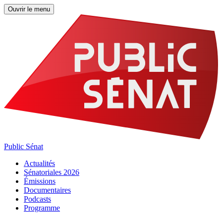
Ouvrir le menu
Public Sénat
Actualités
Sénatoriales 2026
Émissions
Documentaires
Podcasts
Programme