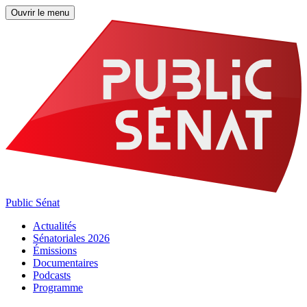
Ouvrir le menu
Public Sénat
Actualités
Sénatoriales 2026
Émissions
Documentaires
Podcasts
Programme