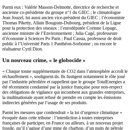
Parmi eux : Valérie Masson-Delmotte, directrice de recherche et
ancienne co-présidente du groupe n°1 du GIEC ; le climatologue
Jean Jouzel, lui aussi ancien vice-président du GIEC ; l’économiste
Thomas Piketty, Allain Bougrain-Dubourg, président de la Ligue
pour la protection des oiseaux ; l’eurodéputée Corinne Lepage,
ancienne ministre de l’Environnement ; Julia Cagé, professeure
d’économie à Sciences Po Paris ; Paul Cassia, professeur de droit
public à l’Université Paris 1 Panthéon-Sorbonne ; ou encore le
réalisateur Cyril Dion.
Un nouveau crime, « le globocide »
« Chaque tonne supplémentaire de CO2 dans l’atmosphère accroît le
réchauffement », soulignent-ils. Ils fustigent notamment le rôle joué
par l’industrie pétrolière et rappellent que le groupe TotalEnergies a
été récemment condamné par la justice française pour non-respect
des obligations de vigilance qui incombent aux grandes entreprises,
la multinationale ayant refusé de prendre en compte les émissions
indirectes générées par l’usage de ses produits.
Parmi les mesures que contiendrait « la loi d’urgence climatique »
évoquée dans cette tribune : l’interdiction à toutes entreprises
françaises de participer, en France ou ailleurs, à un nouveau projet
fossile, qu’il s’agisse d’une mine de charbon, d’un puits de pétrole