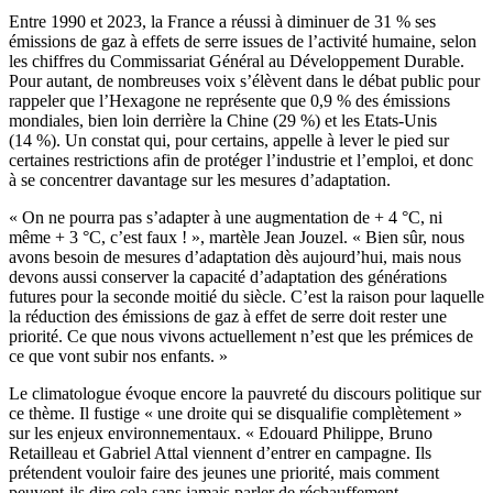
Entre 1990 et 2023, la France a réussi à diminuer de 31 % ses
émissions de gaz à effets de serre issues de l’activité humaine, selon
les chiffres du Commissariat Général au Développement Durable.
Pour autant, de nombreuses voix s’élèvent dans le débat public pour
rappeler que l’Hexagone ne représente que 0,9 % des émissions
mondiales, bien loin derrière la Chine (29 %) et les Etats-Unis
(14 %). Un constat qui, pour certains, appelle à lever le pied sur
certaines restrictions afin de protéger l’industrie et l’emploi, et donc
à se concentrer davantage sur les mesures d’adaptation.
« On ne pourra pas s’adapter à une augmentation de + 4 °C, ni
même + 3 °C, c’est faux ! », martèle Jean Jouzel. « Bien sûr, nous
avons besoin de mesures d’adaptation dès aujourd’hui, mais nous
devons aussi conserver la capacité d’adaptation des générations
futures pour la seconde moitié du siècle. C’est la raison pour laquelle
la réduction des émissions de gaz à effet de serre doit rester une
priorité. Ce que nous vivons actuellement n’est que les prémices de
ce que vont subir nos enfants. »
Le climatologue évoque encore la pauvreté du discours politique sur
ce thème. Il fustige « une droite qui se disqualifie complètement »
sur les enjeux environnementaux. « Edouard Philippe, Bruno
Retailleau et Gabriel Attal viennent d’entrer en campagne. Ils
prétendent vouloir faire des jeunes une priorité, mais comment
peuvent-ils dire cela sans jamais parler de réchauffement