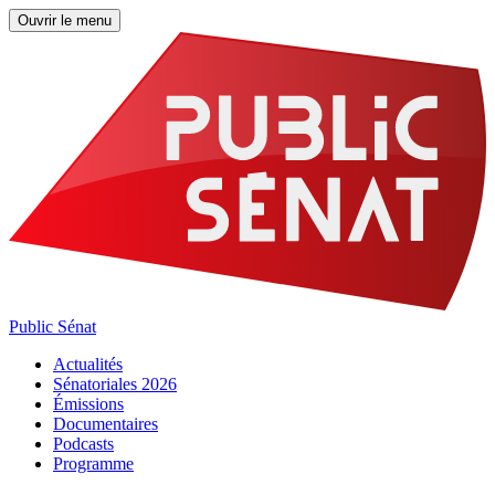
Ouvrir le menu
Public Sénat
Actualités
Sénatoriales 2026
Émissions
Documentaires
Podcasts
Programme