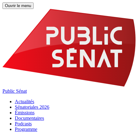
Ouvrir le menu
Public Sénat
Actualités
Sénatoriales 2026
Émissions
Documentaires
Podcasts
Programme