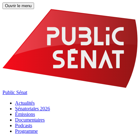
Ouvrir le menu
Public Sénat
Actualités
Sénatoriales 2026
Émissions
Documentaires
Podcasts
Programme