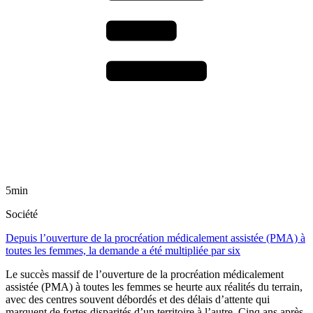
5min
Société
Depuis l’ouverture de la procréation médicalement assistée (PMA) à
toutes les femmes, la demande a été multipliée par six
Le succès massif de l’ouverture de la procréation médicalement
assistée (PMA) à toutes les femmes se heurte aux réalités du terrain,
avec des centres souvent débordés et des délais d’attente qui
marquent de fortes disparités d’un territoire à l’autre. Cinq ans après