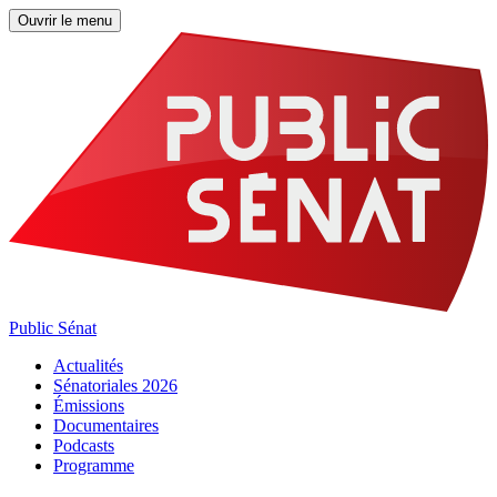
Ouvrir le menu
Public Sénat
Actualités
Sénatoriales 2026
Émissions
Documentaires
Podcasts
Programme