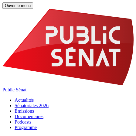
Ouvrir le menu
Public Sénat
Actualités
Sénatoriales 2026
Émissions
Documentaires
Podcasts
Programme