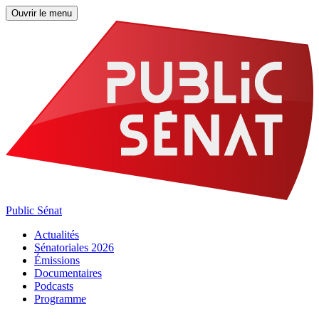
Ouvrir le menu
Public Sénat
Actualités
Sénatoriales 2026
Émissions
Documentaires
Podcasts
Programme