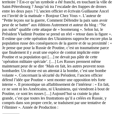
territoire ? Est-ce qu’un symbole a été franchi, en touchant la ville de
Saint-Pétersbourg ? Jusqu’où ira l’escalade des frappes de drones
entre les deux pays ? L’ancien officier et écrivain Guillaume Ancel
est l’invité de la matinale « Bonjour Chez Vous ». L’auteur de
“Petite leçons sur la guerre, Comment Défendre la paix sans avoir
peur de se battre” aux éditions Autrement et auteur du blog : “Ne
pas subir” qualifie cette attaque de « boomerang ». Selon lui, le
Président Vladimir Poutine se prend un réel « retour dans la figure ».
Il estime que cette opération des Ukrainiens rapproche encore plus la
population russe des conséquences de la guerre et de sa proximité : «
Je pense que pour la Russie de Poutine, c’est un traumatisme parce
que finalement il y avait une espèce de contrat implicite entre
Poutine et sa population qui […] ne devait pas pâtir de cette
‘opération militaire spéciale’. […] Les Russes prennent même
maintenant peur de se dire ‘Mais en fait, les autres peuvent nous
bombarder. Un drone est un attentat à la bombe, c’est une bombe
volante ». Concernant la sécurité du Président, l’ancien officier
défend l’idée que Poutine « sent monter une opposition très forte
interne ». Il pronostique un affaiblissement de l’intérieur : « En fait,
ce ne sont ni les Américains, ni Ukrainiens, qui viendront à bout de
Poutine, ce sont les russes […] Aujourd’hui sa crainte la plus
grande, c’est que toutes les frustrations qu’il a créées en Russie, y
compris dans son propre cercle, se traduisent par une tentative de
l’éliminer ». Année de Production :