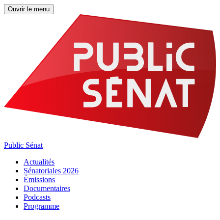
Ouvrir le menu
Public Sénat
Actualités
Sénatoriales 2026
Émissions
Documentaires
Podcasts
Programme