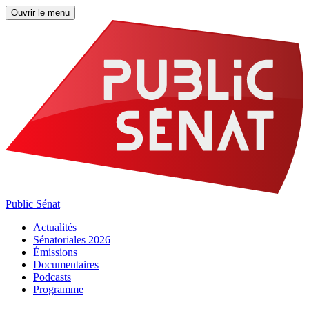
Ouvrir le menu
Public Sénat
Actualités
Sénatoriales 2026
Émissions
Documentaires
Podcasts
Programme