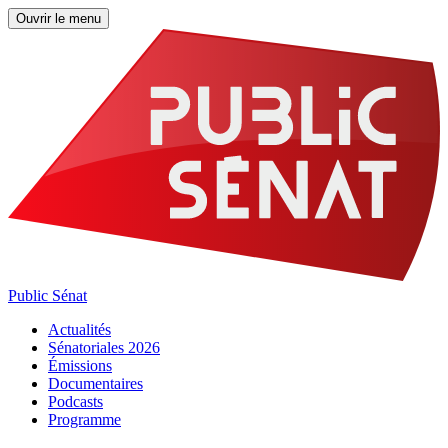
Ouvrir le menu
Public Sénat
Actualités
Sénatoriales 2026
Émissions
Documentaires
Podcasts
Programme