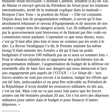
milliards serait nécessaire. Christian Cambon, sénateur (LR) du Val-
de-Marne et envoyé spécial du Président du Sénat pour les relations
internationales, invité de la matinale explique dans la matinale «
Bonjour Chez Vous » la position du Sénat : « Elle est constante.
Depuis deux lois de programmation militaire, à savoir qu’il faut
absolument rehausser le niveau d'équipements et de moyens de nos
armées compte tenu des dangers actuels. Les 36 milliards proposés
par le gouvernement sont bienvenus et ils finiront par être votés en
commission mixte paritaire. Cependant ce que nous disons, nous,
c’est qu’il faut aller plus loin et nous ne sommes pas les seuls à le
dire. La Revue Stratégique l’a dit, le Premier ministre lui-même
lorsqu’il était ministre des Armées a dit qu’il faut un poids
budgétaire d’environ 100 milliards par an et nous en sommes loin ».
Pour le sénateur républicain et rapporteur des précédentes lois de
programmation militaire, l’augmentation du budget de la défense est
essentielle afin de faire face aux dangers qui nous menacent et face
aux engagements pris auprès de l’OTAN : « Le Sénat dit : ‘nos
forces armées ne sont pas encore à la hauteur, malgré les efforts qui
ont été faits, indiscutables et on peut être redevable au Président de
la République d’avoir doublé les ressources militaires en dix ans,
c’est un fait. Mais cela ne va pas assez loin parce que les forces
armées ont été éreintées pendant 20 ans. On s’est servi des dépenses
militaires pour sabrer dans le budget et pour financer d’autres
dépenses. »