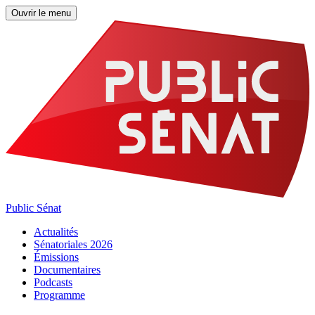
Ouvrir le menu
Public Sénat
Actualités
Sénatoriales 2026
Émissions
Documentaires
Podcasts
Programme