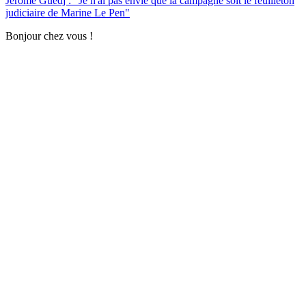
Jérôme Guedj : "Je n'ai pas envie que la campagne soit le feuilleton
judiciaire de Marine Le Pen"
Bonjour chez vous !