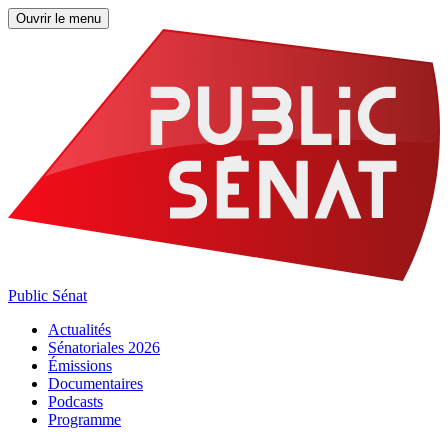
Ouvrir le menu
Public Sénat
Actualités
Sénatoriales 2026
Émissions
Documentaires
Podcasts
Programme