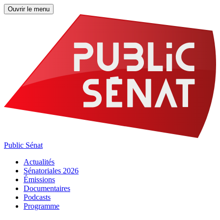
Ouvrir le menu
Public Sénat
Actualités
Sénatoriales 2026
Émissions
Documentaires
Podcasts
Programme