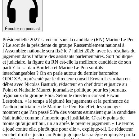
Écouter en podcast
Présidentielle 2027 : avec ou sans la candidate (RN) Marine Le Pen
? Le sort de la présidente du groupe Rassemblement national à
l'Assemblée nationale sera fixé le 7 juillet 2026, avec les résultats du
jugement dans l’affaire des assistants parlementaires. Sort politique
et judiciaire, la figure du RN est-elle la meilleure candidate de son
parti ? Jo
...
rdan Bardella et Marine Le Pen sont-ils
interchangeables ? On en parle autour du dernier baromètre
ODOXA, représenté par le directeur conseil Erwan Lestrohan en
débat avec Nicolas Bastuck, rédacteur en chef droit et justice au
Point et Nathalie Mauret, journaliste politique pour les journaux
régionaux du groupe Ebra. Selon le directeur conseil Erwan
Lestrohan, « le temps a légitimé les jugements et la pertinence de
l’action judiciaire » de Marine Le Pen. En effet, les sondages
montrent que l’an passé 53% des votants estimaient que la candidate
était traitée comme n’importe quel justifiable. C’est 6 points de
moins qu’aujourd’hui, un an après le premier jugement. « Le temps
a joué contre elle, plutôt que pour elle », explique-t-il. Le rédacteur
en chef droit et justice au Point juge que la stratégie employée par la