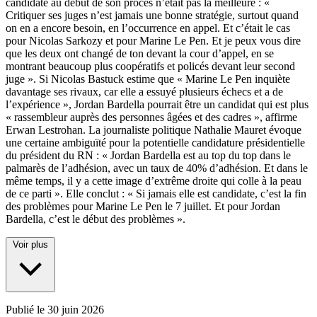
candidate au début de son procès n’était pas la meilleure : «
Critiquer ses juges n’est jamais une bonne stratégie, surtout quand
on en a encore besoin, en l’occurrence en appel. Et c’était le cas
pour Nicolas Sarkozy et pour Marine Le Pen. Et je peux vous dire
que les deux ont changé de ton devant la cour d’appel, en se
montrant beaucoup plus coopératifs et policés devant leur second
juge ». Si Nicolas Bastuck estime que « Marine Le Pen inquiète
davantage ses rivaux, car elle a essuyé plusieurs échecs et a de
l’expérience », Jordan Bardella pourrait être un candidat qui est plus
« rassembleur auprès des personnes âgées et des cadres », affirme
Erwan Lestrohan. La journaliste politique Nathalie Mauret évoque
une certaine ambiguïté pour la potentielle candidature présidentielle
du président du RN : « Jordan Bardella est au top du top dans le
palmarès de l’adhésion, avec un taux de 40% d’adhésion. Et dans le
même temps, il y a cette image d’extrême droite qui colle à la peau
de ce parti ». Elle conclut : « Si jamais elle est candidate, c’est la fin
des problèmes pour Marine Le Pen le 7 juillet. Et pour Jordan
Bardella, c’est le début des problèmes ».
Voir plus
Publié le
30 juin 2026