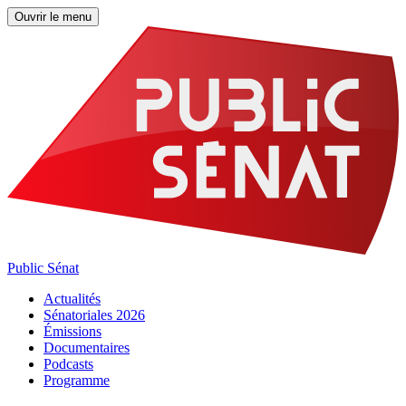
Ouvrir le menu
Public Sénat
Actualités
Sénatoriales 2026
Émissions
Documentaires
Podcasts
Programme