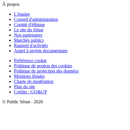
À propos
L'équipe
Conseil d'administration
Comité d'éthique
Le site du Sénat
Nos partenaires
Marchés publics
Rapport d'activités
Appel à projets documentaire
Préférence cookie
Politique de gestion des cookies
Politique de protection des données
Mentions légales
Charte de modération
Plan du site
Crédits : GO&UP
© Public Sénat - 2026