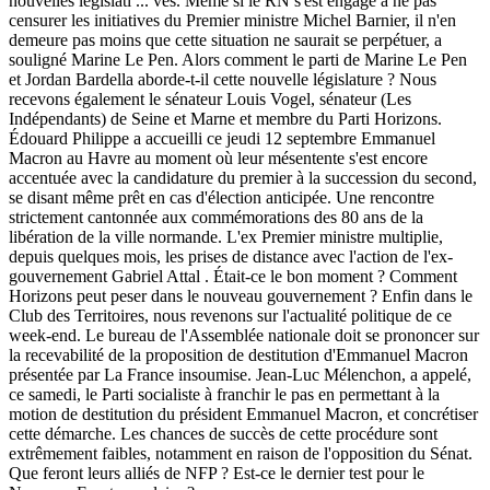
nouvelles législati
...
ves. Même si le RN s'est engagé à ne pas
censurer les initiatives du Premier ministre Michel Barnier, il n'en
demeure pas moins que cette situation ne saurait se perpétuer, a
souligné Marine Le Pen. Alors comment le parti de Marine Le Pen
et Jordan Bardella aborde-t-il cette nouvelle législature ? Nous
recevons également le sénateur Louis Vogel, sénateur (Les
Indépendants) de Seine et Marne et membre du Parti Horizons.
Édouard Philippe a accueilli ce jeudi 12 septembre Emmanuel
Macron au Havre au moment où leur mésentente s'est encore
accentuée avec la candidature du premier à la succession du second,
se disant même prêt en cas d'élection anticipée. Une rencontre
strictement cantonnée aux commémorations des 80 ans de la
libération de la ville normande. L'ex Premier ministre multiplie,
depuis quelques mois, les prises de distance avec l'action de l'ex-
gouvernement Gabriel Attal . Était-ce le bon moment ? Comment
Horizons peut peser dans le nouveau gouvernement ? Enfin dans le
Club des Territoires, nous revenons sur l'actualité politique de ce
week-end. Le bureau de l'Assemblée nationale doit se prononcer sur
la recevabilité de la proposition de destitution d'Emmanuel Macron
présentée par La France insoumise. Jean-Luc Mélenchon, a appelé,
ce samedi, le Parti socialiste à franchir le pas en permettant à la
motion de destitution du président Emmanuel Macron, et concrétiser
cette démarche. Les chances de succès de cette procédure sont
extrêmement faibles, notamment en raison de l'opposition du Sénat.
Que feront leurs alliés de NFP ? Est-ce le dernier test pour le