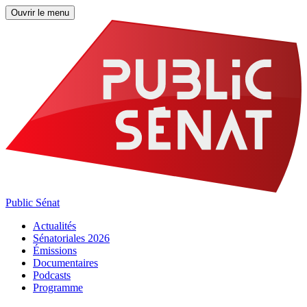
Ouvrir le menu
Public Sénat
Actualités
Sénatoriales 2026
Émissions
Documentaires
Podcasts
Programme