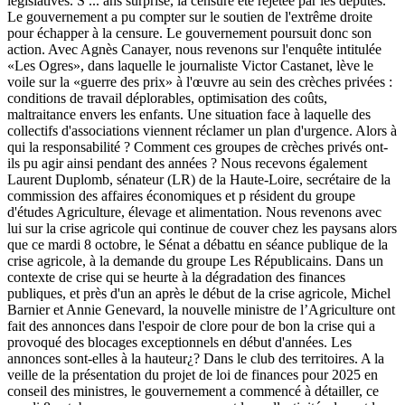
législatives. S
...
ans surprise, la censure été rejetée par les députés.
Le gouvernement a pu compter sur le soutien de l'extrême droite
pour échapper à la censure. Le gouvernement poursuit donc son
action. Avec Agnès Canayer, nous revenons sur l'enquête intitulée
«Les Ogres», dans laquelle le journaliste Victor Castanet, lève le
voile sur la «guerre des prix» à l'œuvre au sein des crèches privées :
conditions de travail déplorables, optimisation des coûts,
maltraitance envers les enfants. Une situation face à laquelle des
collectifs d'associations viennent réclamer un plan d'urgence. Alors à
qui la responsabilité ? Comment ces groupes de crèches privés ont-
ils pu agir ainsi pendant des années ? Nous recevons également
Laurent Duplomb, sénateur (LR) de la Haute-Loire, secrétaire de la
commission des affaires économiques et p résident du groupe
d'études Agriculture, élevage et alimentation. Nous revenons avec
lui sur la crise agricole qui continue de couver chez les paysans alors
que ce mardi 8 octobre, le Sénat a débattu en séance publique de la
crise agricole, à la demande du groupe Les Républicains. Dans un
contexte de crise qui se heurte à la dégradation des finances
publiques, et près d'un an après le début de la crise agricole, Michel
Barnier et Annie Genevard, la nouvelle ministre de l’Agriculture ont
fait des annonces dans l'espoir de clore pour de bon la crise qui a
provoqué des blocages exceptionnels en début d'années. Les
annonces sont-elles à la hauteur¿? Dans le club des territoires. A la
veille de la présentation du projet de loi de finances pour 2025 en
conseil des ministres, le gouvernement a commencé à détailler, ce