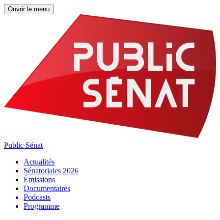
Ouvrir le menu
Public Sénat
Actualités
Sénatoriales 2026
Émissions
Documentaires
Podcasts
Programme